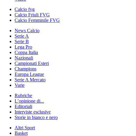
Calcio fvg
Calcio Friuli FVG
Calcio Femminile FVG
News Calcio
Serie A
Serie B
Lega Pro
Coppa Italia
Nazionali
Campionati Esteri
Champions
Europa League
Serie A Mercato
Varie
Rubriche
L’opinione di...
Editoriali
Interviste esclusive
Storie in bianco e nero
Altri Sport
Basket