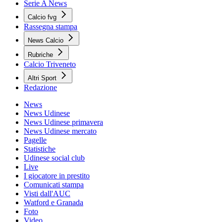
Serie A News
Calcio fvg
Rassegna stampa
News Calcio
Rubriche
Calcio Triveneto
Altri Sport
Redazione
News
News Udinese
News Udinese primavera
News Udinese mercato
Pagelle
Statistiche
Udinese social club
Live
I giocatore in prestito
Comunicati stampa
Visti dall'AUC
Watford e Granada
Foto
Video