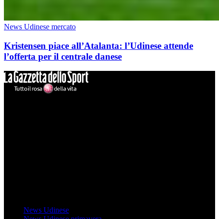
News Udinese mercato
Kristensen piace all’Atalanta: l’Udinese attende
l’offerta per il centrale danese
Mondo Udinese
Il sito Mondo Udinese affiliato al network Gazzanet non è gestito
direttamente RCS Mediagroup ed è unico responsabile di tutte le
informazioni (testuali o grafiche), i documenti o i materiali pubblicati
sul sito medesimo.
MondoUdinese testata Giornalistica registrata Tribunale di Udine
(N° 14/2014) Dir Resp Monica Valendino
Udinese
News Udinese
News Udinese primavera