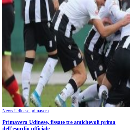
News Udinese primavera
Primavera Udinese, fissate tre amichevoli prima
dell’esordio ufficiale