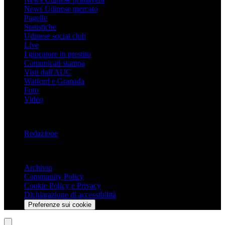
News Udinese mercato
Pagelle
Statistiche
Udinese social club
Live
I giocatore in prestito
Comunicati stampa
Visti dall'AUC
Watford e Granada
Foto
Video
Informazioni
Redazione
Trasparenza
Archivio
Community Policy
Cookie Policy e Privacy
Dichiarazione di accessibilità
Preferenze sui cookie