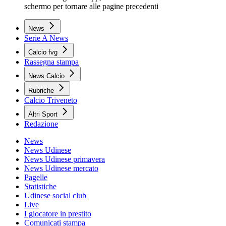
schermo per tornare alle pagine precedenti
News
Serie A News
Calcio fvg
Rassegna stampa
News Calcio
Rubriche
Calcio Triveneto
Altri Sport
Redazione
News
News Udinese
News Udinese primavera
News Udinese mercato
Pagelle
Statistiche
Udinese social club
Live
I giocatore in prestito
Comunicati stampa