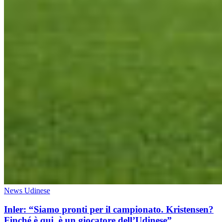
News Udinese
Inler: “Siamo pronti per il campionato. Kristensen?
Finché è qui, è un giocatore dell’Udinese”