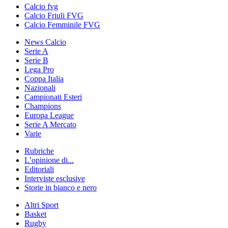
Calcio fvg
Calcio Friuli FVG
Calcio Femminile FVG
News Calcio
Serie A
Serie B
Lega Pro
Coppa Italia
Nazionali
Campionati Esteri
Champions
Europa League
Serie A Mercato
Varie
Rubriche
L’opinione di...
Editoriali
Interviste esclusive
Storie in bianco e nero
Altri Sport
Basket
Rugby