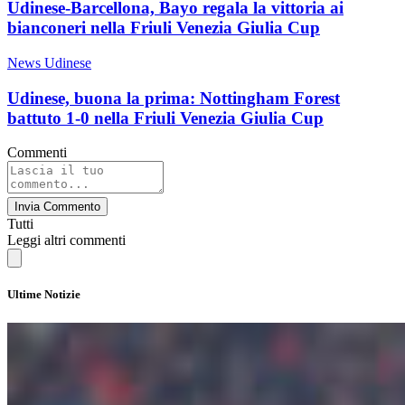
Udinese-Barcellona, Bayo regala la vittoria ai
bianconeri nella Friuli Venezia Giulia Cup
News Udinese
Udinese, buona la prima: Nottingham Forest
battuto 1-0 nella Friuli Venezia Giulia Cup
Commenti
Invia Commento
Tutti
Leggi altri commenti
Ultime Notizie