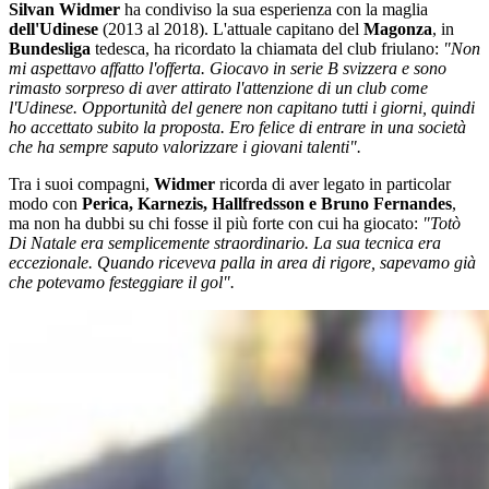
Silvan Widmer
ha condiviso la sua esperienza con la maglia
dell'Udinese
(2013 al 2018). L'attuale capitano del
Magonza
, in
Bundesliga
tedesca, ha ricordato la chiamata del club friulano:
"Non
mi aspettavo affatto l'offerta. Giocavo in serie B svizzera e sono
rimasto sorpreso di aver attirato l'attenzione di un club come
l'Udinese. Opportunità del genere non capitano tutti i giorni, quindi
ho accettato subito la proposta. Ero felice di entrare in una società
che ha sempre saputo valorizzare i giovani talenti".
Tra i suoi compagni,
Widmer
ricorda di aver legato in particolar
modo con
Perica, Karnezis, Hallfredsson e Bruno Fernandes
,
ma non ha dubbi su chi fosse il più forte con cui ha giocato:
"Totò
Di Natale era semplicemente straordinario. La sua tecnica era
eccezionale. Quando riceveva palla in area di rigore, sapevamo già
che potevamo festeggiare il gol".