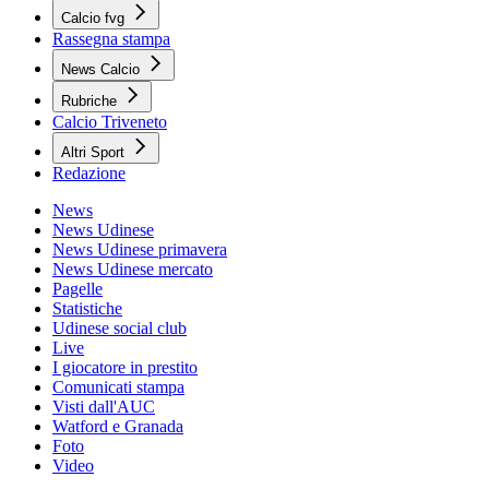
Calcio fvg
Rassegna stampa
News Calcio
Rubriche
Calcio Triveneto
Altri Sport
Redazione
News
News Udinese
News Udinese primavera
News Udinese mercato
Pagelle
Statistiche
Udinese social club
Live
I giocatore in prestito
Comunicati stampa
Visti dall'AUC
Watford e Granada
Foto
Video