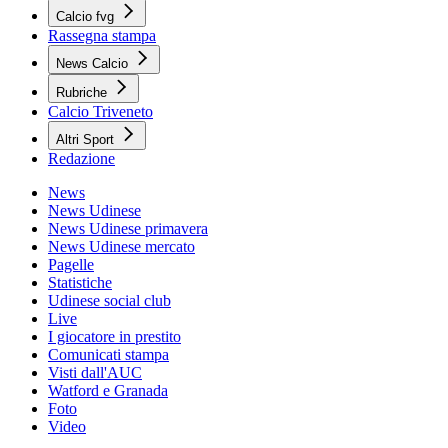
Calcio fvg
Rassegna stampa
News Calcio
Rubriche
Calcio Triveneto
Altri Sport
Redazione
News
News Udinese
News Udinese primavera
News Udinese mercato
Pagelle
Statistiche
Udinese social club
Live
I giocatore in prestito
Comunicati stampa
Visti dall'AUC
Watford e Granada
Foto
Video