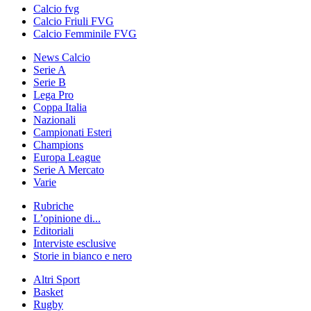
Calcio fvg
Calcio Friuli FVG
Calcio Femminile FVG
News Calcio
Serie A
Serie B
Lega Pro
Coppa Italia
Nazionali
Campionati Esteri
Champions
Europa League
Serie A Mercato
Varie
Rubriche
L’opinione di...
Editoriali
Interviste esclusive
Storie in bianco e nero
Altri Sport
Basket
Rugby