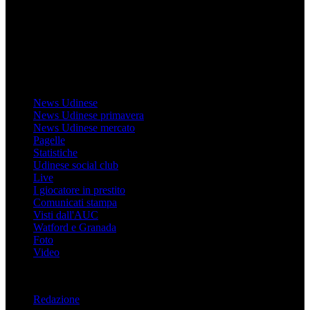
informazioni (testuali o grafiche), i documenti o i materiali pubblicati
sul sito medesimo.
MondoUdinese testata Giornalistica registrata Tribunale di Udine
(N° 14/2014) Dir Resp Monica Valendino
Udinese
News Udinese
News Udinese primavera
News Udinese mercato
Pagelle
Statistiche
Udinese social club
Live
I giocatore in prestito
Comunicati stampa
Visti dall'AUC
Watford e Granada
Foto
Video
Informazioni
Redazione