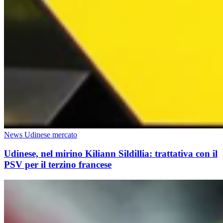
News Udinese mercato
Udinese, nel mirino Kiliann Sildillia: trattativa con il
PSV per il terzino francese