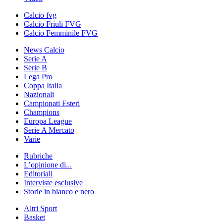
Calcio fvg
Calcio Friuli FVG
Calcio Femminile FVG
News Calcio
Serie A
Serie B
Lega Pro
Coppa Italia
Nazionali
Campionati Esteri
Champions
Europa League
Serie A Mercato
Varie
Rubriche
L’opinione di...
Editoriali
Interviste esclusive
Storie in bianco e nero
Altri Sport
Basket