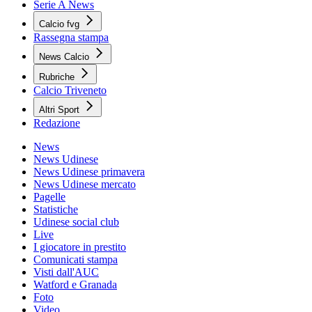
Serie A News
Calcio fvg
Rassegna stampa
News Calcio
Rubriche
Calcio Triveneto
Altri Sport
Redazione
News
News Udinese
News Udinese primavera
News Udinese mercato
Pagelle
Statistiche
Udinese social club
Live
I giocatore in prestito
Comunicati stampa
Visti dall'AUC
Watford e Granada
Foto
Video