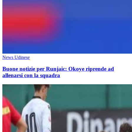
News Udinese
Buone notizie per Runjaic: Okoye riprende ad
allenarsi con la squadra