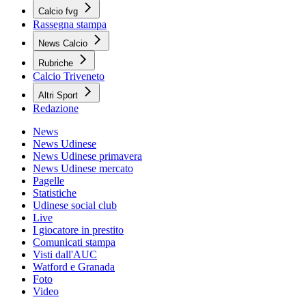
Calcio fvg
Rassegna stampa
News Calcio
Rubriche
Calcio Triveneto
Altri Sport
Redazione
News
News Udinese
News Udinese primavera
News Udinese mercato
Pagelle
Statistiche
Udinese social club
Live
I giocatore in prestito
Comunicati stampa
Visti dall'AUC
Watford e Granada
Foto
Video