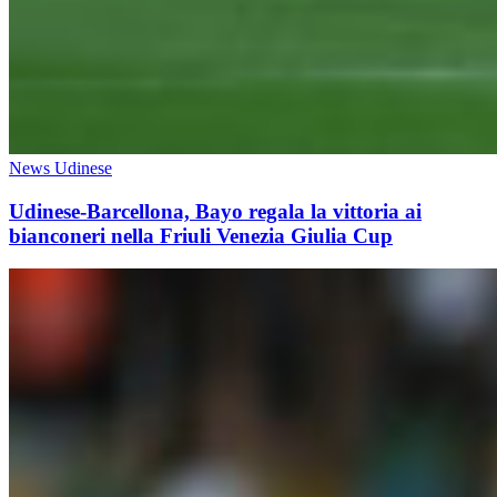
News Udinese
Udinese-Barcellona, Bayo regala la vittoria ai
bianconeri nella Friuli Venezia Giulia Cup