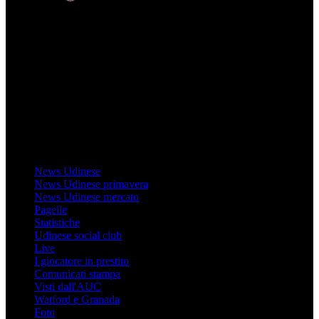
Mondo Udinese
Il sito Mondo Udinese affiliato al network Gazzanet non è gestito
direttamente RCS Mediagroup ed è unico responsabile di tutte le
informazioni (testuali o grafiche), i documenti o i materiali pubblicati
sul sito medesimo.
MondoUdinese testata Giornalistica registrata Tribunale di Udine
(N° 14/2014) Dir Resp Monica Valendino
Udinese
News Udinese
News Udinese primavera
News Udinese mercato
Pagelle
Statistiche
Udinese social club
Live
I giocatore in prestito
Comunicati stampa
Visti dall'AUC
Watford e Granada
Foto