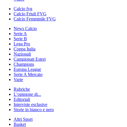
Calcio fvg
Calcio Friuli FVG
Calcio Femminile FVG
News Calcio
Serie A
Serie B
Lega Pro
Coppa Italia
Nazionali
Campionati Esteri
Champions
Europa League
Serie A Mercato
Varie
Rubriche
L’opinione di...
Editoriali
Interviste esclusive
Storie in bianco e nero
Altri Sport
Basket