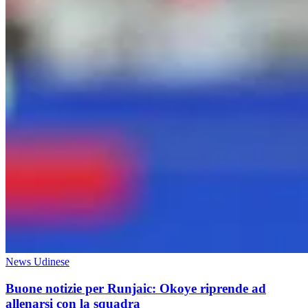
News Udinese
Buone notizie per Runjaic: Okoye riprende ad
allenarsi con la squadra