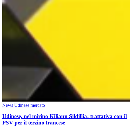
News Udinese mercato
Udinese, nel mirino Kiliann Sildillia: trattativa con il
PSV per il terzino francese