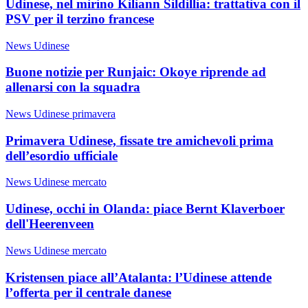
Udinese, nel mirino Kiliann Sildillia: trattativa con il
PSV per il terzino francese
News Udinese
Buone notizie per Runjaic: Okoye riprende ad
allenarsi con la squadra
News Udinese primavera
Primavera Udinese, fissate tre amichevoli prima
dell’esordio ufficiale
News Udinese mercato
Udinese, occhi in Olanda: piace Bernt Klaverboer
dell'Heerenveen
News Udinese mercato
Kristensen piace all’Atalanta: l’Udinese attende
l’offerta per il centrale danese