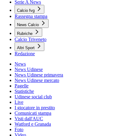
Serie A News
Calcio fvg
Rassegna stampa
News Calcio
Rubriche
Calcio Triveneto
Altri Sport
Redazione
News
News Udinese
News Udinese primavera
News Udinese mercato
Pagelle
Statistiche
Udinese social club
Live
I giocatore in prestito
Comunicati stampa
Visti dall'AUC
Watford e Granada
Foto
Video