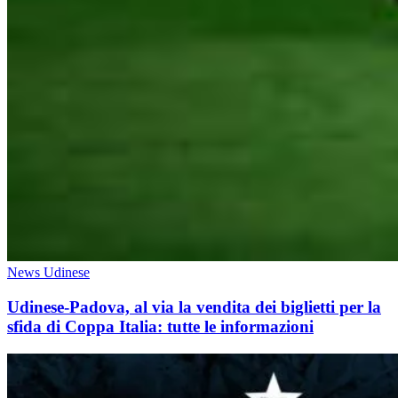
News Udinese
Udinese-Padova, al via la vendita dei biglietti per la
sfida di Coppa Italia: tutte le informazioni