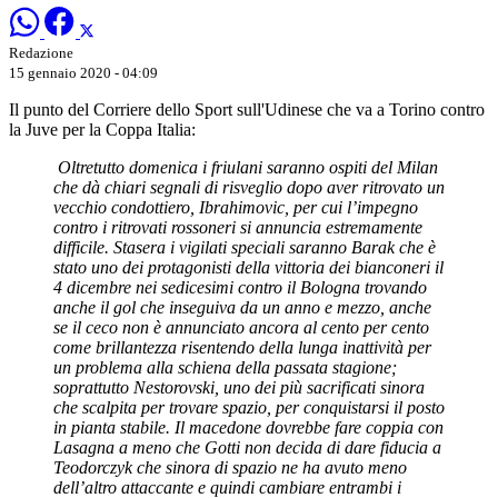
Redazione
15 gennaio 2020 - 04:09
Il punto del Corriere dello Sport sull'Udinese che va a Torino contro
la Juve per la Coppa Italia:
Oltretutto domenica i friulani saranno ospiti del Milan
che dà chiari segnali di risveglio dopo aver ritrovato un
vecchio condottiero, Ibrahimovic, per cui l’impegno
contro i ritrovati rossoneri si annuncia estremamente
difficile. Stasera i vigilati speciali saranno Barak che è
stato uno dei protagonisti della vittoria dei bianconeri il
4 dicembre nei sedicesimi contro il Bologna trovando
anche il gol che inseguiva da un anno e mezzo, anche
se il ceco non è annunciato ancora al cento per cento
come brillantezza risentendo della lunga inattività per
un problema alla schiena della passata stagione;
soprattutto Nestorovski, uno dei più sacrificati sinora
che scalpita per trovare spazio, per conquistarsi il posto
in pianta stabile. Il macedone dovrebbe fare coppia con
Lasagna a meno che Gotti non decida di dare fiducia a
Teodorczyk che sinora di spazio ne ha avuto meno
dell’altro attaccante e quindi cambiare entrambi i