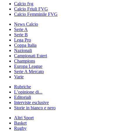
Calcio fvg
Calcio Friuli FVG
Calcio Femminile FVG
News Calcio
Serie A
Serie B
Lega Pro
Coppa Italia
Nazionali
Campionati Esteri
Champions
Europa League
Serie A Mercato
Varie
Rubriche
L’opinione di...
Editoriali
Interviste esclusive
Storie in bianco e nero
Altri Sport
Basket
Rugby