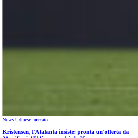
News Udinese mercato
Kristensen, l'Atalanta insiste: pronta un'offerta da