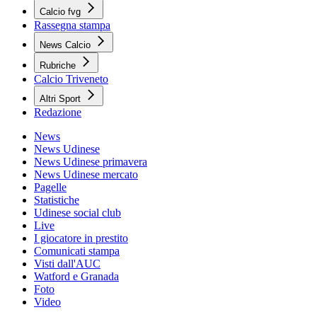
Calcio fvg
Rassegna stampa
News Calcio
Rubriche
Calcio Triveneto
Altri Sport
Redazione
News
News Udinese
News Udinese primavera
News Udinese mercato
Pagelle
Statistiche
Udinese social club
Live
I giocatore in prestito
Comunicati stampa
Visti dall'AUC
Watford e Granada
Foto
Video