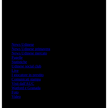
Il sito Mondo Udinese affiliato al network Gazzanet non è gestito
direttamente RCS Mediagroup ed è unico responsabile di tutte le
informazioni (testuali o grafiche), i documenti o i materiali pubblicati
sul sito medesimo.
MondoUdinese testata Giornalistica registrata Tribunale di Udine
(N° 14/2014) Dir Resp Monica Valendino
Udinese
News Udinese
News Udinese primavera
News Udinese mercato
Pagelle
Statistiche
Udinese social club
Live
I giocatore in prestito
Comunicati stampa
Visti dall'AUC
Watford e Granada
Foto
Video
Informazioni