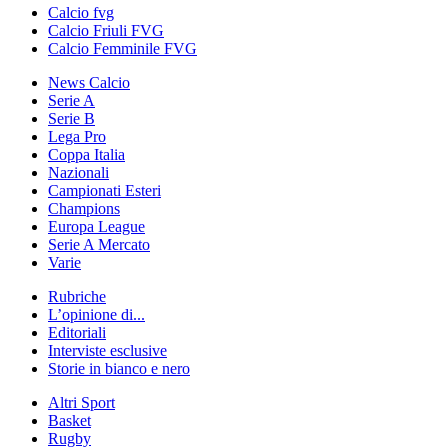
Calcio fvg
Calcio Friuli FVG
Calcio Femminile FVG
News Calcio
Serie A
Serie B
Lega Pro
Coppa Italia
Nazionali
Campionati Esteri
Champions
Europa League
Serie A Mercato
Varie
Rubriche
L’opinione di...
Editoriali
Interviste esclusive
Storie in bianco e nero
Altri Sport
Basket
Rugby