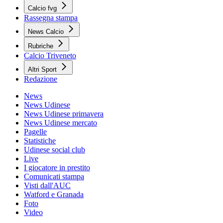
Calcio fvg
Rassegna stampa
News Calcio
Rubriche
Calcio Triveneto
Altri Sport
Redazione
News
News Udinese
News Udinese primavera
News Udinese mercato
Pagelle
Statistiche
Udinese social club
Live
I giocatore in prestito
Comunicati stampa
Visti dall'AUC
Watford e Granada
Foto
Video