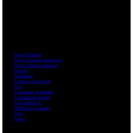
Il sito Mondo Udinese affiliato al network Gazzanet non è gestito
direttamente RCS Mediagroup ed è unico responsabile di tutte le
informazioni (testuali o grafiche), i documenti o i materiali pubblicati
sul sito medesimo.
MondoUdinese testata Giornalistica registrata Tribunale di Udine
(N° 14/2014) Dir Resp Monica Valendino
Udinese
News Udinese
News Udinese primavera
News Udinese mercato
Pagelle
Statistiche
Udinese social club
Live
I giocatore in prestito
Comunicati stampa
Visti dall'AUC
Watford e Granada
Foto
Video
Informazioni