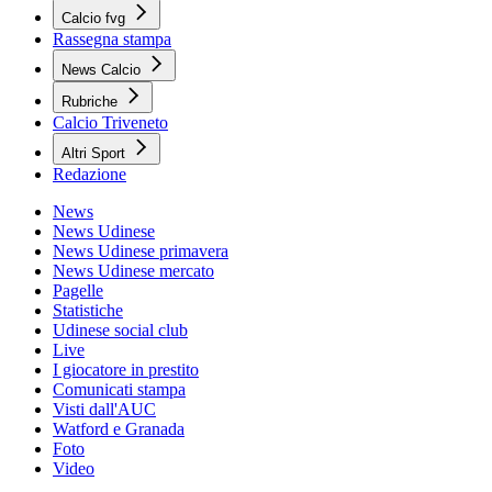
Calcio fvg
Rassegna stampa
News Calcio
Rubriche
Calcio Triveneto
Altri Sport
Redazione
News
News Udinese
News Udinese primavera
News Udinese mercato
Pagelle
Statistiche
Udinese social club
Live
I giocatore in prestito
Comunicati stampa
Visti dall'AUC
Watford e Granada
Foto
Video