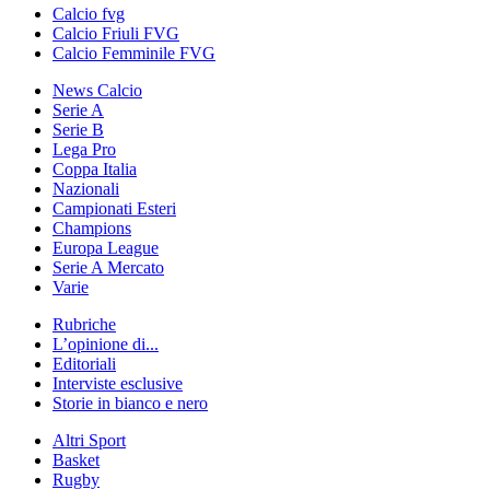
Calcio fvg
Calcio Friuli FVG
Calcio Femminile FVG
News Calcio
Serie A
Serie B
Lega Pro
Coppa Italia
Nazionali
Campionati Esteri
Champions
Europa League
Serie A Mercato
Varie
Rubriche
L’opinione di...
Editoriali
Interviste esclusive
Storie in bianco e nero
Altri Sport
Basket
Rugby