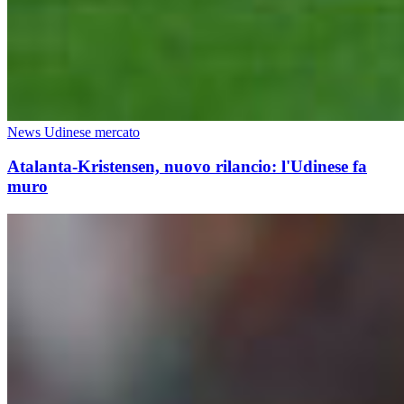
News Udinese mercato
Atalanta-Kristensen, nuovo rilancio: l'Udinese fa
muro