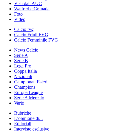
Visti dall'AUC
Watford e Granada
Foto
Video
Calcio fvg
Calcio Friuli FVG
Calcio Femminile FVG
News Calcio
Serie A
Serie B
Lega Pro
Coppa Italia
Nazionali
Campionati Esteri
Champions
Europa League
Serie A Mercato
Varie
Rubriche
L’opinione di...
Editoriali
Interviste esclusive