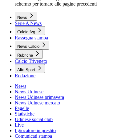
schermo per tornare alle pagine precedenti
News
Serie A News
Calcio fvg
Rassegna stampa
News Calcio
Rubriche
Calcio Triveneto
Altri Sport
Redazione
News
News Udinese
News Udinese primavera
News Udinese mercato
Pagelle
Statistiche
Udinese social club
Live
I giocatore in prestito
Comunicati stampa