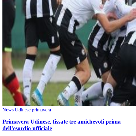
News Udinese primavera
Primavera Udinese, fissate tre amichevoli prima
dell’esordio ufficiale