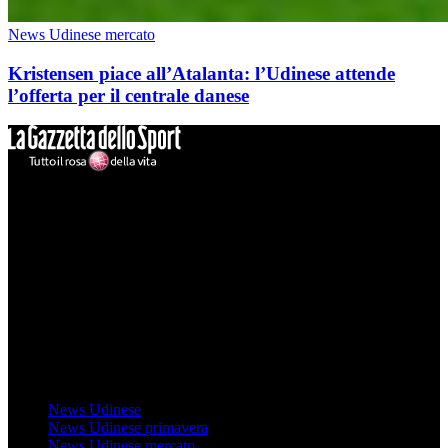
News Udinese mercato
Kristensen piace all’Atalanta: l’Udinese attende
l’offerta per il centrale danese
Mondo Udinese
Il sito Mondo Udinese affiliato al network Gazzanet non è gestito
direttamente RCS Mediagroup ed è unico responsabile di tutte le
informazioni (testuali o grafiche), i documenti o i materiali pubblicati
sul sito medesimo.
MondoUdinese testata Giornalistica registrata Tribunale di Udine
(N° 14/2014) Dir Resp Monica Valendino
Udinese
News Udinese
News Udinese primavera
News Udinese mercato