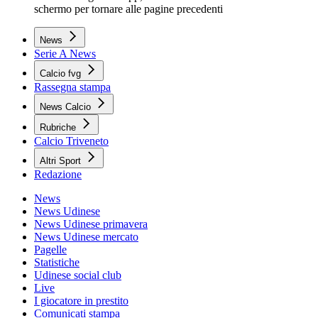
schermo per tornare alle pagine precedenti
News
Serie A News
Calcio fvg
Rassegna stampa
News Calcio
Rubriche
Calcio Triveneto
Altri Sport
Redazione
News
News Udinese
News Udinese primavera
News Udinese mercato
Pagelle
Statistiche
Udinese social club
Live
I giocatore in prestito
Comunicati stampa