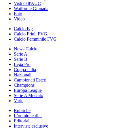
Visti dall'AUC
Watford e Granada
Foto
Video
Calcio fvg
Calcio Friuli FVG
Calcio Femminile FVG
News Calcio
Serie A
Serie B
Lega Pro
Coppa Italia
Nazionali
Campionati Esteri
Champions
Europa League
Serie A Mercato
Varie
Rubriche
L’opinione di...
Editoriali
Interviste esclusive