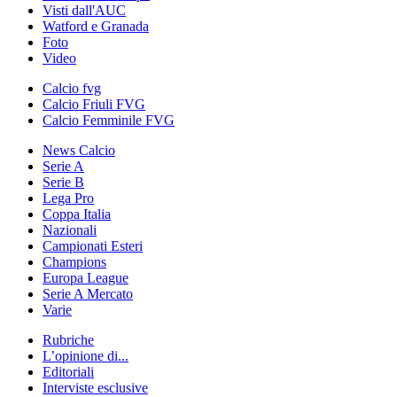
Visti dall'AUC
Watford e Granada
Foto
Video
Calcio fvg
Calcio Friuli FVG
Calcio Femminile FVG
News Calcio
Serie A
Serie B
Lega Pro
Coppa Italia
Nazionali
Campionati Esteri
Champions
Europa League
Serie A Mercato
Varie
Rubriche
L’opinione di...
Editoriali
Interviste esclusive