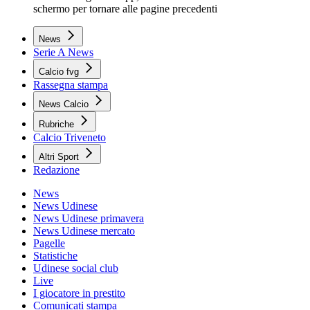
schermo per tornare alle pagine precedenti
News
Serie A News
Calcio fvg
Rassegna stampa
News Calcio
Rubriche
Calcio Triveneto
Altri Sport
Redazione
News
News Udinese
News Udinese primavera
News Udinese mercato
Pagelle
Statistiche
Udinese social club
Live
I giocatore in prestito
Comunicati stampa