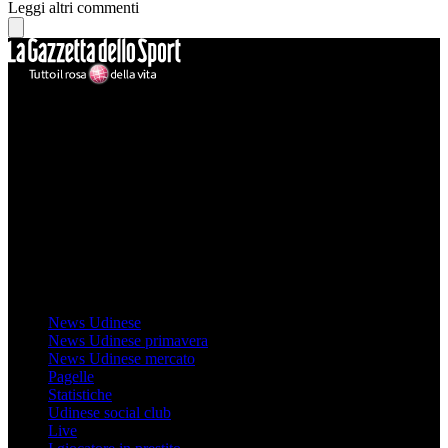
Leggi altri commenti
Mondo Udinese
Il sito Mondo Udinese affiliato al network Gazzanet non è gestito
direttamente RCS Mediagroup ed è unico responsabile di tutte le
informazioni (testuali o grafiche), i documenti o i materiali pubblicati
sul sito medesimo.
MondoUdinese testata Giornalistica registrata Tribunale di Udine
(N° 14/2014) Dir Resp Monica Valendino
Udinese
News Udinese
News Udinese primavera
News Udinese mercato
Pagelle
Statistiche
Udinese social club
Live