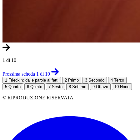
1 di 10
Prossima scheda 1 di 10
1
Friedkin: dalle parole ai fatti
2
Primo
3
Secondo
4
Terzo
5
Quarto
6
Quinto
7
Sesto
8
Settimo
9
Ottavo
10
Nono
© RIPRODUZIONE RISERVATA