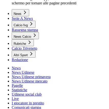
schermo per tornare alle pagine precedenti
News
Serie A News
Calcio fvg
Rassegna stampa
News Calcio
Rubriche
Calcio Triveneto
Altri Sport
Redazione
News
News Udinese
News Udinese primavera
News Udinese mercato
Pagelle
Statistiche
Udinese social club
Live
I giocatore in prestito
Comunicati stampa