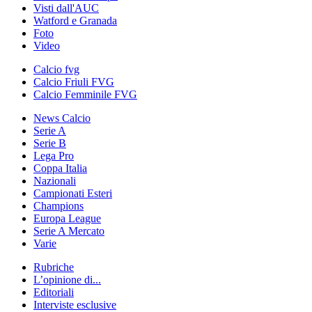
Visti dall'AUC
Watford e Granada
Foto
Video
Calcio fvg
Calcio Friuli FVG
Calcio Femminile FVG
News Calcio
Serie A
Serie B
Lega Pro
Coppa Italia
Nazionali
Campionati Esteri
Champions
Europa League
Serie A Mercato
Varie
Rubriche
L’opinione di...
Editoriali
Interviste esclusive