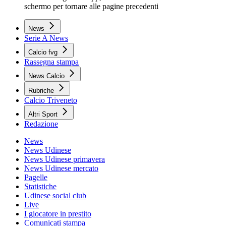
schermo per tornare alle pagine precedenti
News
Serie A News
Calcio fvg
Rassegna stampa
News Calcio
Rubriche
Calcio Triveneto
Altri Sport
Redazione
News
News Udinese
News Udinese primavera
News Udinese mercato
Pagelle
Statistiche
Udinese social club
Live
I giocatore in prestito
Comunicati stampa