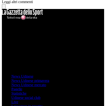
Leggi altri commenti
Mondo Udinese
Il sito Mondo Udinese affiliato al network Gazzanet non è gestito
direttamente RCS Mediagroup ed è unico responsabile di tutte le
informazioni (testuali o grafiche), i documenti o i materiali pubblicati
sul sito medesimo.
MondoUdinese testata Giornalistica registrata Tribunale di Udine
(N° 14/2014) Dir Resp Monica Valendino
Udinese
News Udinese
News Udinese primavera
News Udinese mercato
Pagelle
Statistiche
Udinese social club
Live