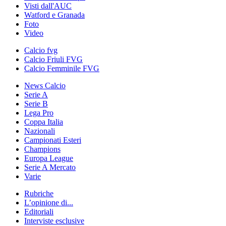
Visti dall'AUC
Watford e Granada
Foto
Video
Calcio fvg
Calcio Friuli FVG
Calcio Femminile FVG
News Calcio
Serie A
Serie B
Lega Pro
Coppa Italia
Nazionali
Campionati Esteri
Champions
Europa League
Serie A Mercato
Varie
Rubriche
L’opinione di...
Editoriali
Interviste esclusive