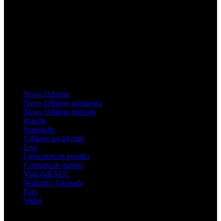
Il sito Mondo Udinese affiliato al network Gazzanet non è gestito
direttamente RCS Mediagroup ed è unico responsabile di tutte le
informazioni (testuali o grafiche), i documenti o i materiali pubblicati
sul sito medesimo.
MondoUdinese testata Giornalistica registrata Tribunale di Udine
(N° 14/2014) Dir Resp Monica Valendino
Udinese
News Udinese
News Udinese primavera
News Udinese mercato
Pagelle
Statistiche
Udinese social club
Live
I giocatore in prestito
Comunicati stampa
Visti dall'AUC
Watford e Granada
Foto
Video
Informazioni