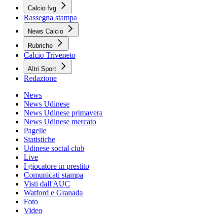
Calcio fvg
Rassegna stampa
News Calcio
Rubriche
Calcio Triveneto
Altri Sport
Redazione
News
News Udinese
News Udinese primavera
News Udinese mercato
Pagelle
Statistiche
Udinese social club
Live
I giocatore in prestito
Comunicati stampa
Visti dall'AUC
Watford e Granada
Foto
Video