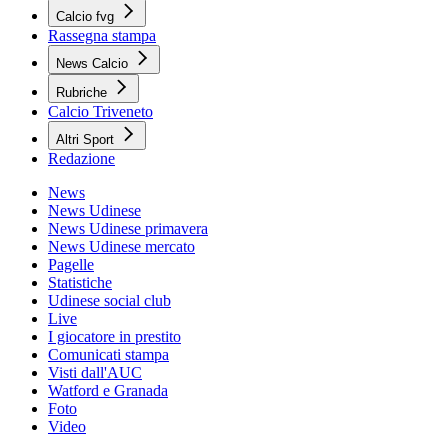
Calcio fvg
Rassegna stampa
News Calcio
Rubriche
Calcio Triveneto
Altri Sport
Redazione
News
News Udinese
News Udinese primavera
News Udinese mercato
Pagelle
Statistiche
Udinese social club
Live
I giocatore in prestito
Comunicati stampa
Visti dall'AUC
Watford e Granada
Foto
Video