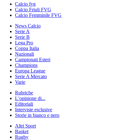
Calcio fvg
Calcio Friuli FVG
Calcio Femminile FVG
News Calcio
Serie A
Serie B
Lega Pro
Coppa Italia
Nazionali
Campionati Esteri
Champions
Europa League
Serie A Mercato
Varie
Rubriche
L’opinione di...
Editoriali
Interviste esclusive
Storie in bianco e nero
Altri Sport
Basket
Rugby