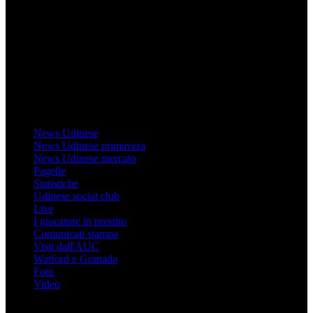
Il sito Mondo Udinese affiliato al network Gazzanet non è gestito
direttamente RCS Mediagroup ed è unico responsabile di tutte le
informazioni (testuali o grafiche), i documenti o i materiali pubblicati
sul sito medesimo.
MondoUdinese testata Giornalistica registrata Tribunale di Udine
(N° 14/2014) Dir Resp Monica Valendino
Udinese
News Udinese
News Udinese primavera
News Udinese mercato
Pagelle
Statistiche
Udinese social club
Live
I giocatore in prestito
Comunicati stampa
Visti dall'AUC
Watford e Granada
Foto
Video
Informazioni