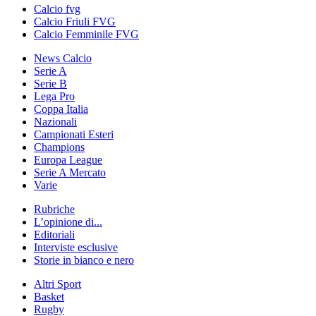
Calcio fvg
Calcio Friuli FVG
Calcio Femminile FVG
News Calcio
Serie A
Serie B
Lega Pro
Coppa Italia
Nazionali
Campionati Esteri
Champions
Europa League
Serie A Mercato
Varie
Rubriche
L’opinione di...
Editoriali
Interviste esclusive
Storie in bianco e nero
Altri Sport
Basket
Rugby