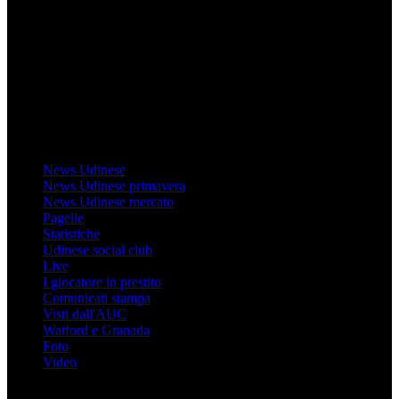
Il sito Mondo Udinese affiliato al network Gazzanet non è gestito
direttamente RCS Mediagroup ed è unico responsabile di tutte le
informazioni (testuali o grafiche), i documenti o i materiali pubblicati
sul sito medesimo.
MondoUdinese testata Giornalistica registrata Tribunale di Udine
(N° 14/2014) Dir Resp Monica Valendino
Udinese
News Udinese
News Udinese primavera
News Udinese mercato
Pagelle
Statistiche
Udinese social club
Live
I giocatore in prestito
Comunicati stampa
Visti dall'AUC
Watford e Granada
Foto
Video
Informazioni