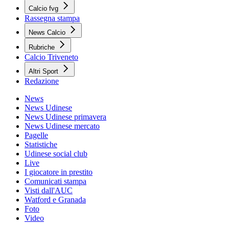
Calcio fvg
Rassegna stampa
News Calcio
Rubriche
Calcio Triveneto
Altri Sport
Redazione
News
News Udinese
News Udinese primavera
News Udinese mercato
Pagelle
Statistiche
Udinese social club
Live
I giocatore in prestito
Comunicati stampa
Visti dall'AUC
Watford e Granada
Foto
Video