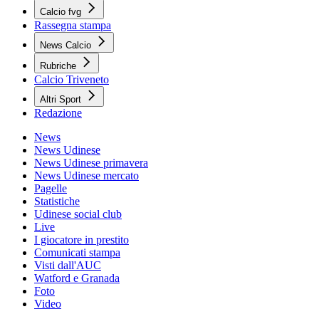
Calcio fvg
Rassegna stampa
News Calcio
Rubriche
Calcio Triveneto
Altri Sport
Redazione
News
News Udinese
News Udinese primavera
News Udinese mercato
Pagelle
Statistiche
Udinese social club
Live
I giocatore in prestito
Comunicati stampa
Visti dall'AUC
Watford e Granada
Foto
Video