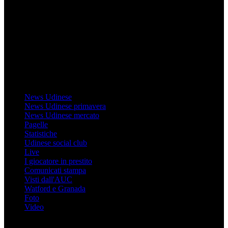
Il sito Mondo Udinese affiliato al network Gazzanet non è gestito
direttamente RCS Mediagroup ed è unico responsabile di tutte le
informazioni (testuali o grafiche), i documenti o i materiali pubblicati
sul sito medesimo.
MondoUdinese testata Giornalistica registrata Tribunale di Udine
(N° 14/2014) Dir Resp Monica Valendino
Udinese
News Udinese
News Udinese primavera
News Udinese mercato
Pagelle
Statistiche
Udinese social club
Live
I giocatore in prestito
Comunicati stampa
Visti dall'AUC
Watford e Granada
Foto
Video
Informazioni