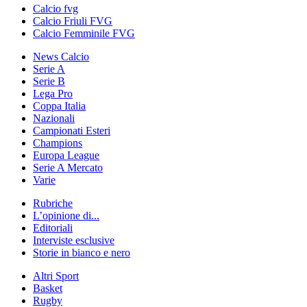
Calcio fvg
Calcio Friuli FVG
Calcio Femminile FVG
News Calcio
Serie A
Serie B
Lega Pro
Coppa Italia
Nazionali
Campionati Esteri
Champions
Europa League
Serie A Mercato
Varie
Rubriche
L’opinione di...
Editoriali
Interviste esclusive
Storie in bianco e nero
Altri Sport
Basket
Rugby