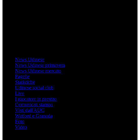
Il sito Mondo Udinese affiliato al network Gazzanet non è gestito
direttamente RCS Mediagroup ed è unico responsabile di tutte le
informazioni (testuali o grafiche), i documenti o i materiali pubblicati
sul sito medesimo.
MondoUdinese testata Giornalistica registrata Tribunale di Udine
(N° 14/2014) Dir Resp Monica Valendino
Udinese
News Udinese
News Udinese primavera
News Udinese mercato
Pagelle
Statistiche
Udinese social club
Live
I giocatore in prestito
Comunicati stampa
Visti dall'AUC
Watford e Granada
Foto
Video
Informazioni