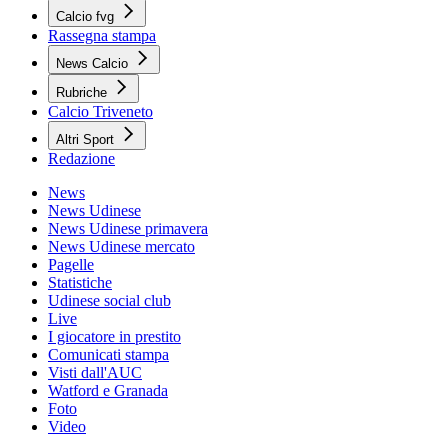
Calcio fvg
Rassegna stampa
News Calcio
Rubriche
Calcio Triveneto
Altri Sport
Redazione
News
News Udinese
News Udinese primavera
News Udinese mercato
Pagelle
Statistiche
Udinese social club
Live
I giocatore in prestito
Comunicati stampa
Visti dall'AUC
Watford e Granada
Foto
Video