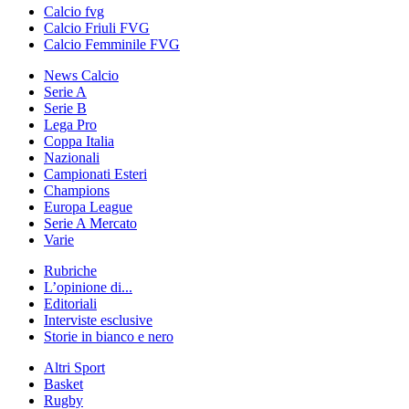
Calcio fvg
Calcio Friuli FVG
Calcio Femminile FVG
News Calcio
Serie A
Serie B
Lega Pro
Coppa Italia
Nazionali
Campionati Esteri
Champions
Europa League
Serie A Mercato
Varie
Rubriche
L’opinione di...
Editoriali
Interviste esclusive
Storie in bianco e nero
Altri Sport
Basket
Rugby