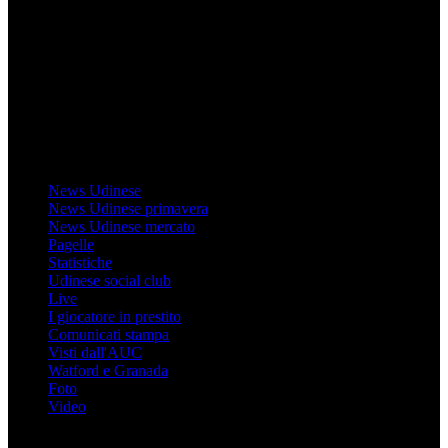
Il sito Mondo Udinese affiliato al network Gazzanet non è gestito
direttamente RCS Mediagroup ed è unico responsabile di tutte le
informazioni (testuali o grafiche), i documenti o i materiali pubblicati
sul sito medesimo.
MondoUdinese testata Giornalistica registrata Tribunale di Udine
(N° 14/2014) Dir Resp Monica Valendino
Udinese
News Udinese
News Udinese primavera
News Udinese mercato
Pagelle
Statistiche
Udinese social club
Live
I giocatore in prestito
Comunicati stampa
Visti dall'AUC
Watford e Granada
Foto
Video
Informazioni