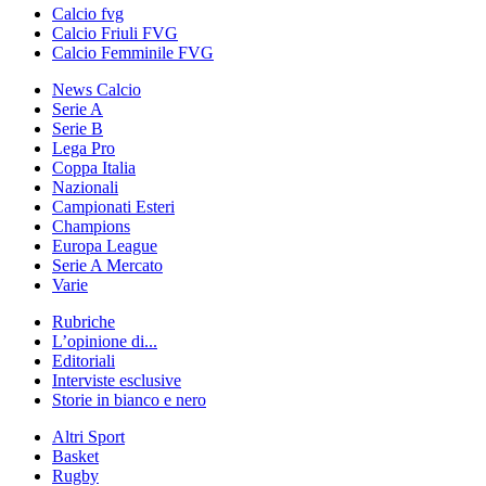
Calcio fvg
Calcio Friuli FVG
Calcio Femminile FVG
News Calcio
Serie A
Serie B
Lega Pro
Coppa Italia
Nazionali
Campionati Esteri
Champions
Europa League
Serie A Mercato
Varie
Rubriche
L’opinione di...
Editoriali
Interviste esclusive
Storie in bianco e nero
Altri Sport
Basket
Rugby