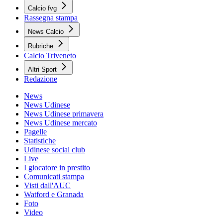
Calcio fvg
Rassegna stampa
News Calcio
Rubriche
Calcio Triveneto
Altri Sport
Redazione
News
News Udinese
News Udinese primavera
News Udinese mercato
Pagelle
Statistiche
Udinese social club
Live
I giocatore in prestito
Comunicati stampa
Visti dall'AUC
Watford e Granada
Foto
Video