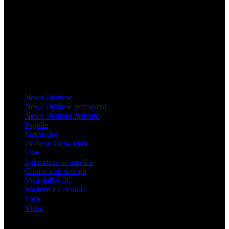
Il sito Mondo Udinese affiliato al network Gazzanet non è gestito
direttamente RCS Mediagroup ed è unico responsabile di tutte le
informazioni (testuali o grafiche), i documenti o i materiali pubblicati
sul sito medesimo.
MondoUdinese testata Giornalistica registrata Tribunale di Udine
(N° 14/2014) Dir Resp Monica Valendino
Udinese
News Udinese
News Udinese primavera
News Udinese mercato
Pagelle
Statistiche
Udinese social club
Live
I giocatore in prestito
Comunicati stampa
Visti dall'AUC
Watford e Granada
Foto
Video
Informazioni