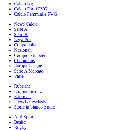
Calcio fvg
Calcio Friuli FVG
Calcio Femminile FVG
News Calcio
Serie A
Serie B
Lega Pro
Coppa Italia
Nazionali
Campionati Esteri
Champions
Europa League
Serie A Mercato
Varie
Rubriche
L’opinione di...
Editoriali
Interviste esclusive
Storie in bianco e nero
Altri Sport
Basket
Rugby