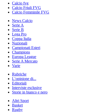
Calcio fvg
Calcio Friuli FVG
Calcio Femminile FVG
News Calcio
Serie A
Serie B
Lega Pro
Coppa Italia
Nazionali
Campionati Esteri
Champions
Europa League
Serie A Mercato
Varie
Rubriche
L’opinione di...
Editoriali
Interviste esclusive
Storie in bianco e nero
Altri Sport
Basket
Rugby