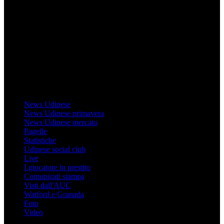
Mondo Udinese
Il sito Mondo Udinese affiliato al network Gazzanet non è gestito
direttamente RCS Mediagroup ed è unico responsabile di tutte le
informazioni (testuali o grafiche), i documenti o i materiali pubblicati
sul sito medesimo.
MondoUdinese testata Giornalistica registrata Tribunale di Udine
(N° 14/2014) Dir Resp Monica Valendino
Udinese
News Udinese
News Udinese primavera
News Udinese mercato
Pagelle
Statistiche
Udinese social club
Live
I giocatore in prestito
Comunicati stampa
Visti dall'AUC
Watford e Granada
Foto
Video