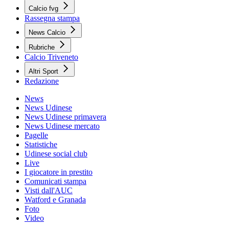
Calcio fvg
Rassegna stampa
News Calcio
Rubriche
Calcio Triveneto
Altri Sport
Redazione
News
News Udinese
News Udinese primavera
News Udinese mercato
Pagelle
Statistiche
Udinese social club
Live
I giocatore in prestito
Comunicati stampa
Visti dall'AUC
Watford e Granada
Foto
Video