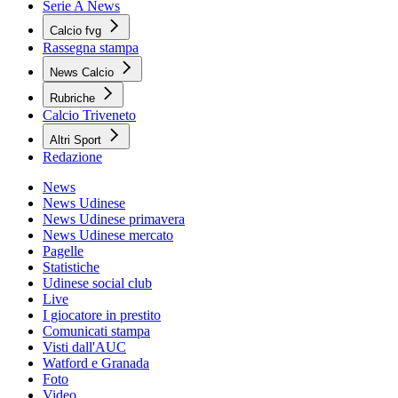
Serie A News
Calcio fvg
Rassegna stampa
News Calcio
Rubriche
Calcio Triveneto
Altri Sport
Redazione
News
News Udinese
News Udinese primavera
News Udinese mercato
Pagelle
Statistiche
Udinese social club
Live
I giocatore in prestito
Comunicati stampa
Visti dall'AUC
Watford e Granada
Foto
Video