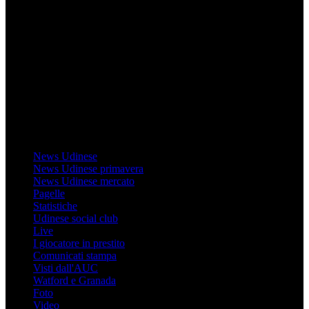
Mondo Udinese
Il sito Mondo Udinese affiliato al network Gazzanet non è gestito
direttamente RCS Mediagroup ed è unico responsabile di tutte le
informazioni (testuali o grafiche), i documenti o i materiali pubblicati
sul sito medesimo.
MondoUdinese testata Giornalistica registrata Tribunale di Udine
(N° 14/2014) Dir Resp Monica Valendino
Udinese
News Udinese
News Udinese primavera
News Udinese mercato
Pagelle
Statistiche
Udinese social club
Live
I giocatore in prestito
Comunicati stampa
Visti dall'AUC
Watford e Granada
Foto
Video