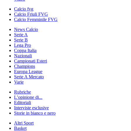
Calcio fvg
Calcio Friuli FVG
Calcio Femminile FVG
News Calcio
Serie A
Serie B
Lega Pro
Coppa Italia
Nazionali
Campionati Esteri
Champions
Europa League
Serie A Mercato
Varie
Rubriche
L’opinione di...
Editoriali
Interviste esclusive
Storie in bianco e nero
Altri Sport
Basket