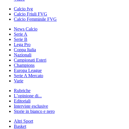
Calcio fvg
Calcio Friuli FVG
Calcio Femminile FVG
News Calcio
Serie A
Serie B
Lega Pro
Coppa Italia
Nazionali
Campionati Esteri
Champions
Europa League
Serie A Mercato
Varie
Rubriche
L’opinione di...
Editoriali
Interviste esclusive
Storie in bianco e nero
Altri Sport
Basket