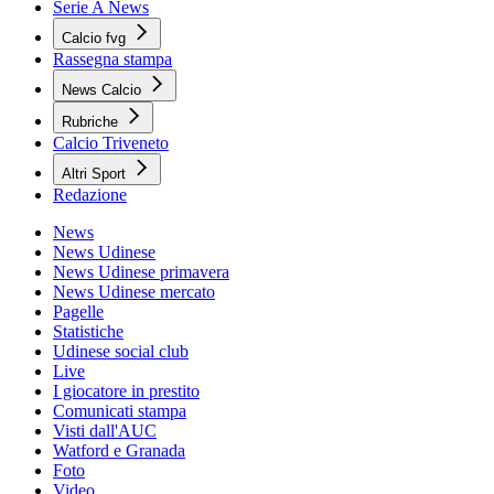
Serie A News
Calcio fvg
Rassegna stampa
News Calcio
Rubriche
Calcio Triveneto
Altri Sport
Redazione
News
News Udinese
News Udinese primavera
News Udinese mercato
Pagelle
Statistiche
Udinese social club
Live
I giocatore in prestito
Comunicati stampa
Visti dall'AUC
Watford e Granada
Foto
Video