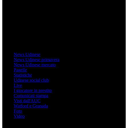
Il sito Mondo Udinese affiliato al network Gazzanet non è gestito
direttamente RCS Mediagroup ed è unico responsabile di tutte le
informazioni (testuali o grafiche), i documenti o i materiali pubblicati
sul sito medesimo.
MondoUdinese testata Giornalistica registrata Tribunale di Udine
(N° 14/2014) Dir Resp Monica Valendino
Udinese
News Udinese
News Udinese primavera
News Udinese mercato
Pagelle
Statistiche
Udinese social club
Live
I giocatore in prestito
Comunicati stampa
Visti dall'AUC
Watford e Granada
Foto
Video
Informazioni