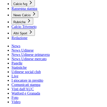
Calcio fvg
Rassegna stampa
News Calcio
Rubriche
Calcio Triveneto
Altri Sport
Redazione
News
News Udinese
News Udinese primavera
News Udinese mercato
Pagelle
Statistiche
Udinese social club
Live
I giocatore in prestito
Comunicati stampa
Visti dall'AUC
Watford e Granada
Foto
Video