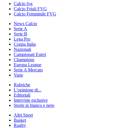
Calcio fvg
Calcio Friuli FVG
Calcio Femminile FVG
News Calcio
Serie A
Serie B
Lega Pro
Coppa Italia
Nazionali
Campionati Esteri
Champions
Europa League
Serie A Mercato
Varie
Rubriche
L’opinione di...
Editoriali
Interviste esclusive
Storie in bianco e nero
Altri Sport
Basket
Rugby