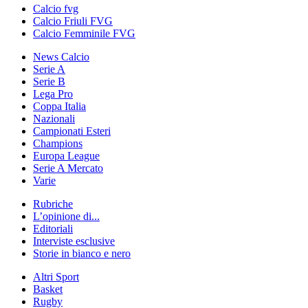
Calcio fvg
Calcio Friuli FVG
Calcio Femminile FVG
News Calcio
Serie A
Serie B
Lega Pro
Coppa Italia
Nazionali
Campionati Esteri
Champions
Europa League
Serie A Mercato
Varie
Rubriche
L’opinione di...
Editoriali
Interviste esclusive
Storie in bianco e nero
Altri Sport
Basket
Rugby