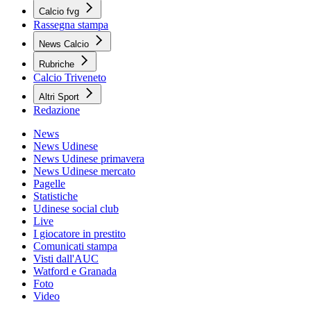
Calcio fvg
Rassegna stampa
News Calcio
Rubriche
Calcio Triveneto
Altri Sport
Redazione
News
News Udinese
News Udinese primavera
News Udinese mercato
Pagelle
Statistiche
Udinese social club
Live
I giocatore in prestito
Comunicati stampa
Visti dall'AUC
Watford e Granada
Foto
Video