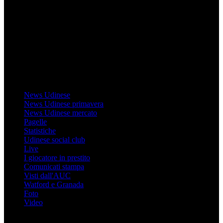
Il sito Mondo Udinese affiliato al network Gazzanet non è gestito
direttamente RCS Mediagroup ed è unico responsabile di tutte le
informazioni (testuali o grafiche), i documenti o i materiali pubblicati
sul sito medesimo.
MondoUdinese testata Giornalistica registrata Tribunale di Udine
(N° 14/2014) Dir Resp Monica Valendino
Udinese
News Udinese
News Udinese primavera
News Udinese mercato
Pagelle
Statistiche
Udinese social club
Live
I giocatore in prestito
Comunicati stampa
Visti dall'AUC
Watford e Granada
Foto
Video
Informazioni