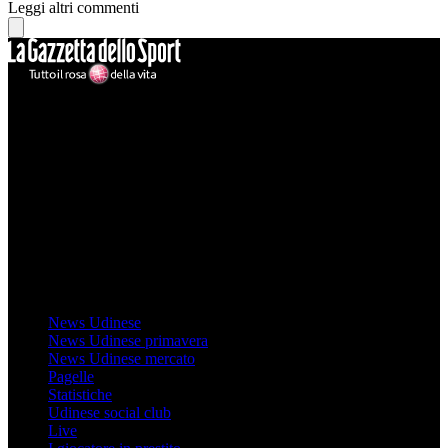
Leggi altri commenti
Mondo Udinese
Il sito Mondo Udinese affiliato al network Gazzanet non è gestito
direttamente RCS Mediagroup ed è unico responsabile di tutte le
informazioni (testuali o grafiche), i documenti o i materiali pubblicati
sul sito medesimo.
MondoUdinese testata Giornalistica registrata Tribunale di Udine
(N° 14/2014) Dir Resp Monica Valendino
Udinese
News Udinese
News Udinese primavera
News Udinese mercato
Pagelle
Statistiche
Udinese social club
Live