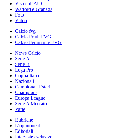
Visti dall'AUC
Watford e Granada
Foto
Video
Calcio fvg
Calcio Friuli FVG
Calcio Femminile FVG
News Calcio
Serie A
Serie B
Lega Pro
Coppa Italia
Nazionali
Campionati Esteri
Champions
Europa League
Serie A Mercato
Varie
Rubriche
L’opinione di...
Editoriali
Interviste esclusive