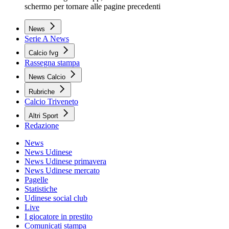
schermo per tornare alle pagine precedenti
News
Serie A News
Calcio fvg
Rassegna stampa
News Calcio
Rubriche
Calcio Triveneto
Altri Sport
Redazione
News
News Udinese
News Udinese primavera
News Udinese mercato
Pagelle
Statistiche
Udinese social club
Live
I giocatore in prestito
Comunicati stampa