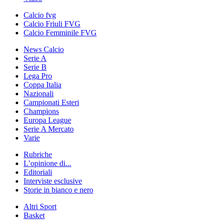
Calcio fvg
Calcio Friuli FVG
Calcio Femminile FVG
News Calcio
Serie A
Serie B
Lega Pro
Coppa Italia
Nazionali
Campionati Esteri
Champions
Europa League
Serie A Mercato
Varie
Rubriche
L’opinione di...
Editoriali
Interviste esclusive
Storie in bianco e nero
Altri Sport
Basket