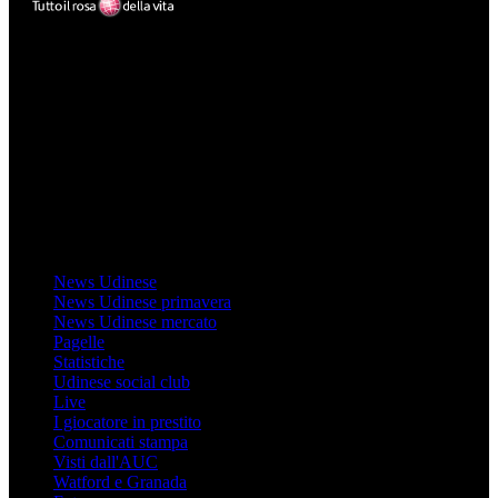
Mondo Udinese
Il sito Mondo Udinese affiliato al network Gazzanet non è gestito
direttamente RCS Mediagroup ed è unico responsabile di tutte le
informazioni (testuali o grafiche), i documenti o i materiali pubblicati
sul sito medesimo.
MondoUdinese testata Giornalistica registrata Tribunale di Udine
(N° 14/2014) Dir Resp Monica Valendino
Udinese
News Udinese
News Udinese primavera
News Udinese mercato
Pagelle
Statistiche
Udinese social club
Live
I giocatore in prestito
Comunicati stampa
Visti dall'AUC
Watford e Granada