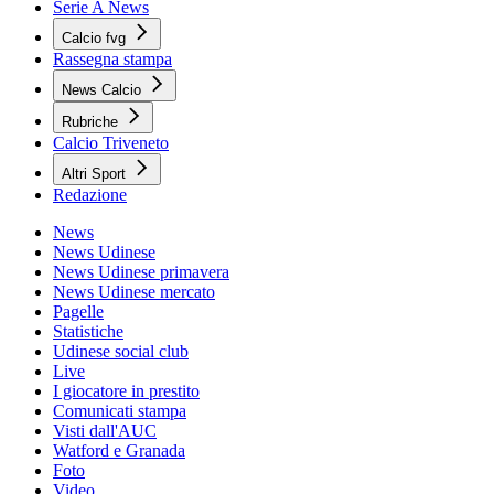
Serie A News
Calcio fvg
Rassegna stampa
News Calcio
Rubriche
Calcio Triveneto
Altri Sport
Redazione
News
News Udinese
News Udinese primavera
News Udinese mercato
Pagelle
Statistiche
Udinese social club
Live
I giocatore in prestito
Comunicati stampa
Visti dall'AUC
Watford e Granada
Foto
Video