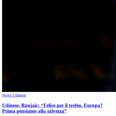
News Udinese
Udinese, Runjaic: “Felice per il trofeo. Europa?
Prima pensiamo alla salvezza”