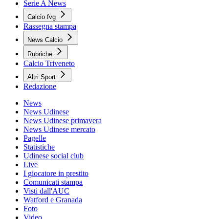
Serie A News
Calcio fvg
Rassegna stampa
News Calcio
Rubriche
Calcio Triveneto
Altri Sport
Redazione
News
News Udinese
News Udinese primavera
News Udinese mercato
Pagelle
Statistiche
Udinese social club
Live
I giocatore in prestito
Comunicati stampa
Visti dall'AUC
Watford e Granada
Foto
Video