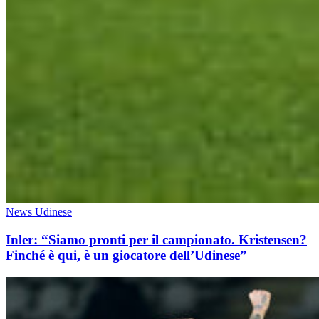
News Udinese
Inler: “Siamo pronti per il campionato. Kristensen?
Finché è qui, è un giocatore dell’Udinese”