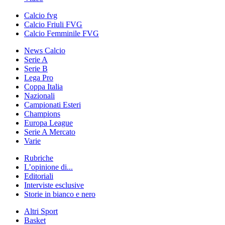
Calcio fvg
Calcio Friuli FVG
Calcio Femminile FVG
News Calcio
Serie A
Serie B
Lega Pro
Coppa Italia
Nazionali
Campionati Esteri
Champions
Europa League
Serie A Mercato
Varie
Rubriche
L’opinione di...
Editoriali
Interviste esclusive
Storie in bianco e nero
Altri Sport
Basket