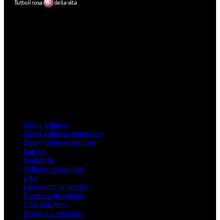
Mondo Udinese
Il sito Mondo Udinese affiliato al network Gazzanet non è gestito
direttamente RCS Mediagroup ed è unico responsabile di tutte le
informazioni (testuali o grafiche), i documenti o i materiali pubblicati
sul sito medesimo.
MondoUdinese testata Giornalistica registrata Tribunale di Udine
(N° 14/2014) Dir Resp Monica Valendino
Udinese
News Udinese
News Udinese primavera
News Udinese mercato
Pagelle
Statistiche
Udinese social club
Live
I giocatore in prestito
Comunicati stampa
Visti dall'AUC
Watford e Granada