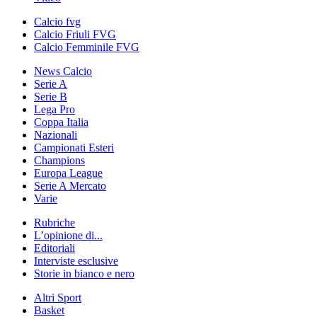
Calcio fvg
Calcio Friuli FVG
Calcio Femminile FVG
News Calcio
Serie A
Serie B
Lega Pro
Coppa Italia
Nazionali
Campionati Esteri
Champions
Europa League
Serie A Mercato
Varie
Rubriche
L’opinione di...
Editoriali
Interviste esclusive
Storie in bianco e nero
Altri Sport
Basket