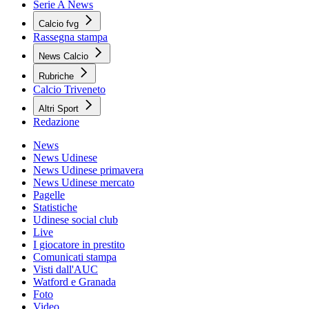
Serie A News
Calcio fvg
Rassegna stampa
News Calcio
Rubriche
Calcio Triveneto
Altri Sport
Redazione
News
News Udinese
News Udinese primavera
News Udinese mercato
Pagelle
Statistiche
Udinese social club
Live
I giocatore in prestito
Comunicati stampa
Visti dall'AUC
Watford e Granada
Foto
Video