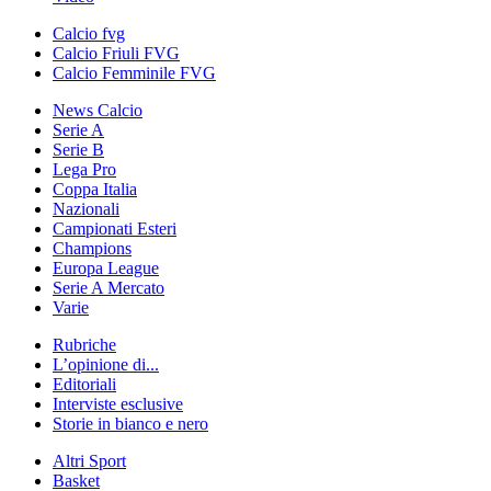
Calcio fvg
Calcio Friuli FVG
Calcio Femminile FVG
News Calcio
Serie A
Serie B
Lega Pro
Coppa Italia
Nazionali
Campionati Esteri
Champions
Europa League
Serie A Mercato
Varie
Rubriche
L’opinione di...
Editoriali
Interviste esclusive
Storie in bianco e nero
Altri Sport
Basket