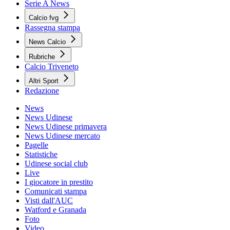
Serie A News
Calcio fvg
Rassegna stampa
News Calcio
Rubriche
Calcio Triveneto
Altri Sport
Redazione
News
News Udinese
News Udinese primavera
News Udinese mercato
Pagelle
Statistiche
Udinese social club
Live
I giocatore in prestito
Comunicati stampa
Visti dall'AUC
Watford e Granada
Foto
Video