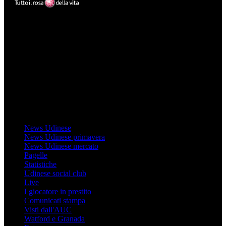
Mondo Udinese
Il sito Mondo Udinese affiliato al network Gazzanet non è gestito
direttamente RCS Mediagroup ed è unico responsabile di tutte le
informazioni (testuali o grafiche), i documenti o i materiali pubblicati
sul sito medesimo.
MondoUdinese testata Giornalistica registrata Tribunale di Udine
(N° 14/2014) Dir Resp Monica Valendino
Udinese
News Udinese
News Udinese primavera
News Udinese mercato
Pagelle
Statistiche
Udinese social club
Live
I giocatore in prestito
Comunicati stampa
Visti dall'AUC
Watford e Granada