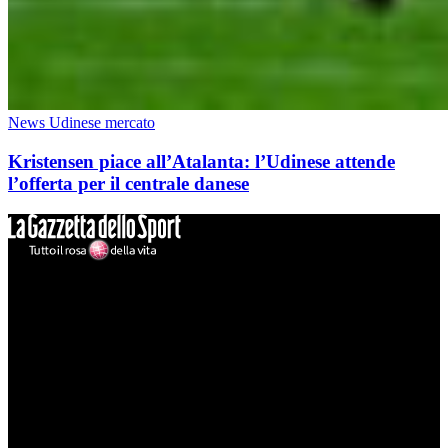
News Udinese mercato
Kristensen piace all’Atalanta: l’Udinese attende
l’offerta per il centrale danese
Mondo Udinese
Il sito Mondo Udinese affiliato al network Gazzanet non è gestito
direttamente RCS Mediagroup ed è unico responsabile di tutte le
informazioni (testuali o grafiche), i documenti o i materiali pubblicati
sul sito medesimo.
MondoUdinese testata Giornalistica registrata Tribunale di Udine
(N° 14/2014) Dir Resp Monica Valendino