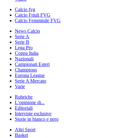
Calcio fvg
Calcio Friuli FVG
Calcio Femminile FVG
News Calcio
Serie A
Serie B
Lega Pro
Coppa Italia
Nazionali
Campionati Esteri
Champions
Europa League
Serie A Mercato
Varie
Rubriche
L’opinione di...
Editoriali
Interviste esclusive
Storie in bianco e nero
Altri Sport
Basket