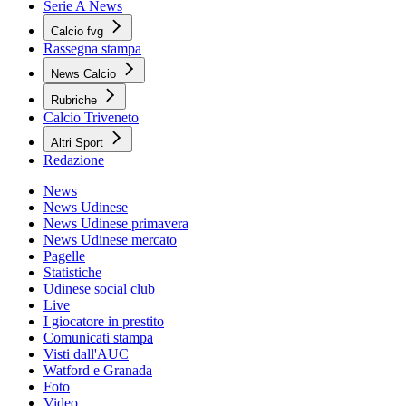
Serie A News
Calcio fvg
Rassegna stampa
News Calcio
Rubriche
Calcio Triveneto
Altri Sport
Redazione
News
News Udinese
News Udinese primavera
News Udinese mercato
Pagelle
Statistiche
Udinese social club
Live
I giocatore in prestito
Comunicati stampa
Visti dall'AUC
Watford e Granada
Foto
Video