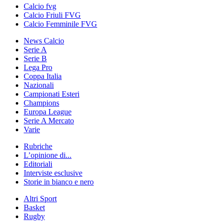
Calcio fvg
Calcio Friuli FVG
Calcio Femminile FVG
News Calcio
Serie A
Serie B
Lega Pro
Coppa Italia
Nazionali
Campionati Esteri
Champions
Europa League
Serie A Mercato
Varie
Rubriche
L’opinione di...
Editoriali
Interviste esclusive
Storie in bianco e nero
Altri Sport
Basket
Rugby