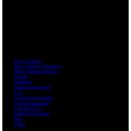
Mondo Udinese
Il sito Mondo Udinese affiliato al network Gazzanet non è gestito
direttamente RCS Mediagroup ed è unico responsabile di tutte le
informazioni (testuali o grafiche), i documenti o i materiali pubblicati
sul sito medesimo.
MondoUdinese testata Giornalistica registrata Tribunale di Udine
(N° 14/2014) Dir Resp Monica Valendino
Udinese
News Udinese
News Udinese primavera
News Udinese mercato
Pagelle
Statistiche
Udinese social club
Live
I giocatore in prestito
Comunicati stampa
Visti dall'AUC
Watford e Granada
Foto
Video