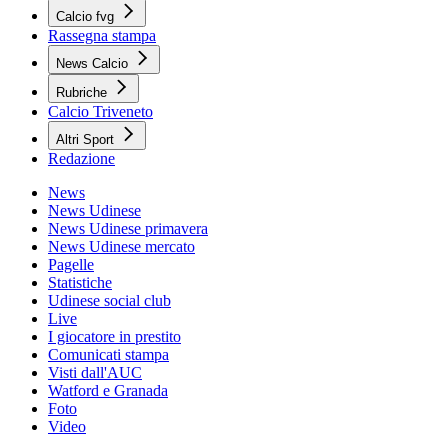
Calcio fvg
Rassegna stampa
News Calcio
Rubriche
Calcio Triveneto
Altri Sport
Redazione
News
News Udinese
News Udinese primavera
News Udinese mercato
Pagelle
Statistiche
Udinese social club
Live
I giocatore in prestito
Comunicati stampa
Visti dall'AUC
Watford e Granada
Foto
Video