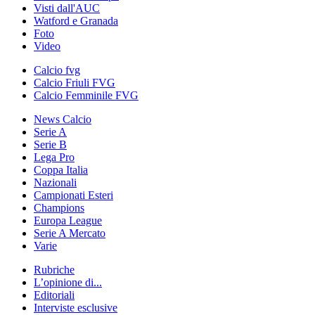
Visti dall'AUC
Watford e Granada
Foto
Video
Calcio fvg
Calcio Friuli FVG
Calcio Femminile FVG
News Calcio
Serie A
Serie B
Lega Pro
Coppa Italia
Nazionali
Campionati Esteri
Champions
Europa League
Serie A Mercato
Varie
Rubriche
L’opinione di...
Editoriali
Interviste esclusive