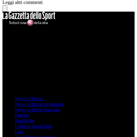
Leggi altri commenti
Mondo Udinese
Il sito Mondo Udinese affiliato al network Gazzanet non è gestito
direttamente RCS Mediagroup ed è unico responsabile di tutte le
informazioni (testuali o grafiche), i documenti o i materiali pubblicati
sul sito medesimo.
MondoUdinese testata Giornalistica registrata Tribunale di Udine
(N° 14/2014) Dir Resp Monica Valendino
Udinese
News Udinese
News Udinese primavera
News Udinese mercato
Pagelle
Statistiche
Udinese social club
Live