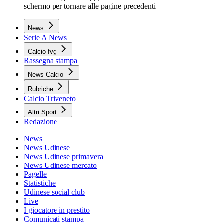
schermo per tornare alle pagine precedenti
News
Serie A News
Calcio fvg
Rassegna stampa
News Calcio
Rubriche
Calcio Triveneto
Altri Sport
Redazione
News
News Udinese
News Udinese primavera
News Udinese mercato
Pagelle
Statistiche
Udinese social club
Live
I giocatore in prestito
Comunicati stampa