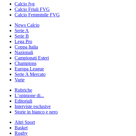
Calcio fvg
Calcio Friuli FVG
Calcio Femminile FVG
News Calcio
Serie A
Serie B
Lega Pro
Coppa Italia
Nazionali
Campionati Esteri
Champions
Europa League
Serie A Mercato
Varie
Rubriche
L’opinione di...
Editoriali
Interviste esclusive
Storie in bianco e nero
Altri Sport
Basket
Rugby