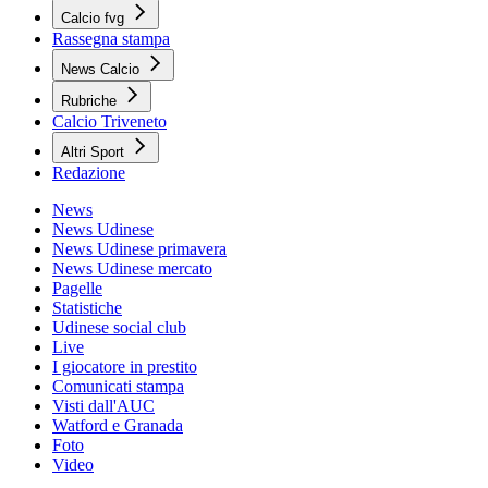
Calcio fvg
Rassegna stampa
News Calcio
Rubriche
Calcio Triveneto
Altri Sport
Redazione
News
News Udinese
News Udinese primavera
News Udinese mercato
Pagelle
Statistiche
Udinese social club
Live
I giocatore in prestito
Comunicati stampa
Visti dall'AUC
Watford e Granada
Foto
Video