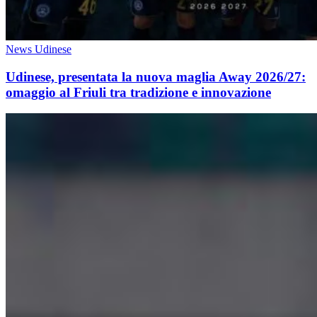
News Udinese
Udinese, presentata la nuova maglia Away 2026/27:
omaggio al Friuli tra tradizione e innovazione