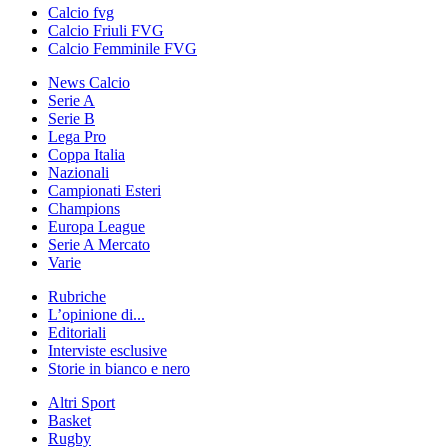
Calcio fvg
Calcio Friuli FVG
Calcio Femminile FVG
News Calcio
Serie A
Serie B
Lega Pro
Coppa Italia
Nazionali
Campionati Esteri
Champions
Europa League
Serie A Mercato
Varie
Rubriche
L’opinione di...
Editoriali
Interviste esclusive
Storie in bianco e nero
Altri Sport
Basket
Rugby