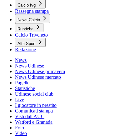
Calcio fvg
Rassegna stampa
News Calcio
Rubriche
Calcio Triveneto
Altri Sport
Redazione
News
News Udinese
News Udinese primavera
News Udinese mercato
Pagelle
Statistiche
Udinese social club
Live
I giocatore in prestito
Comunicati stampa
Visti dall'AUC
Watford e Granada
Foto
Video