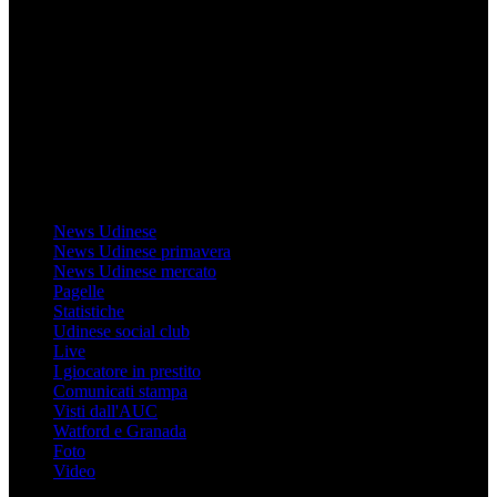
Mondo Udinese
Il sito Mondo Udinese affiliato al network Gazzanet non è gestito
direttamente RCS Mediagroup ed è unico responsabile di tutte le
informazioni (testuali o grafiche), i documenti o i materiali pubblicati
sul sito medesimo.
MondoUdinese testata Giornalistica registrata Tribunale di Udine
(N° 14/2014) Dir Resp Monica Valendino
Udinese
News Udinese
News Udinese primavera
News Udinese mercato
Pagelle
Statistiche
Udinese social club
Live
I giocatore in prestito
Comunicati stampa
Visti dall'AUC
Watford e Granada
Foto
Video