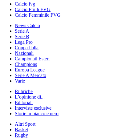
Calcio fvg
Calcio Friuli FVG
Calcio Femminile FVG
News Calcio
Serie A
Serie B
Lega Pro
Coppa Italia
Nazionali
Campionati Esteri
Champions
Europa League
Serie A Mercato
Varie
Rubriche
L’opinione di...
Editoriali
Interviste esclusive
Storie in bianco e nero
Altri Sport
Basket
Rugby