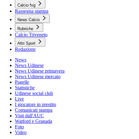
Calcio fvg
Rassegna stampa
News Calcio
Rubriche
Calcio Triveneto
Altri Sport
Redazione
News
News Udinese
News Udinese primavera
News Udinese mercato
Pagelle
Statistiche
Udinese social club
Live
I giocatore in prestito
Comunicati stampa
Visti dall'AUC
Watford e Granada
Foto
Video