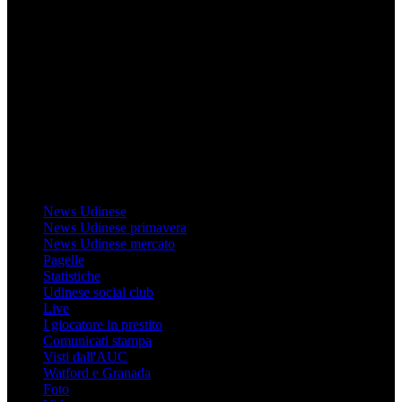
Mondo Udinese
Il sito Mondo Udinese affiliato al network Gazzanet non è gestito
direttamente RCS Mediagroup ed è unico responsabile di tutte le
informazioni (testuali o grafiche), i documenti o i materiali pubblicati
sul sito medesimo.
MondoUdinese testata Giornalistica registrata Tribunale di Udine
(N° 14/2014) Dir Resp Monica Valendino
Udinese
News Udinese
News Udinese primavera
News Udinese mercato
Pagelle
Statistiche
Udinese social club
Live
I giocatore in prestito
Comunicati stampa
Visti dall'AUC
Watford e Granada
Foto