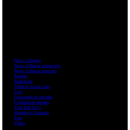
Mondo Udinese
Il sito Mondo Udinese affiliato al network Gazzanet non è gestito
direttamente RCS Mediagroup ed è unico responsabile di tutte le
informazioni (testuali o grafiche), i documenti o i materiali pubblicati
sul sito medesimo.
MondoUdinese testata Giornalistica registrata Tribunale di Udine
(N° 14/2014) Dir Resp Monica Valendino
Udinese
News Udinese
News Udinese primavera
News Udinese mercato
Pagelle
Statistiche
Udinese social club
Live
I giocatore in prestito
Comunicati stampa
Visti dall'AUC
Watford e Granada
Foto
Video