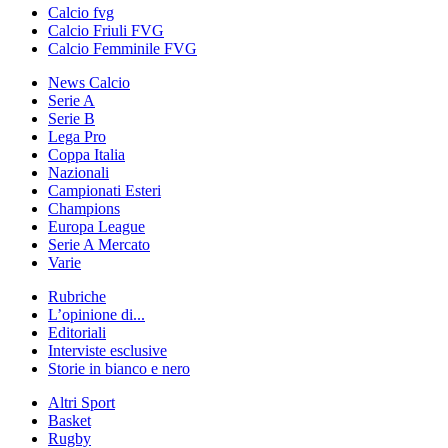
Calcio fvg
Calcio Friuli FVG
Calcio Femminile FVG
News Calcio
Serie A
Serie B
Lega Pro
Coppa Italia
Nazionali
Campionati Esteri
Champions
Europa League
Serie A Mercato
Varie
Rubriche
L’opinione di...
Editoriali
Interviste esclusive
Storie in bianco e nero
Altri Sport
Basket
Rugby