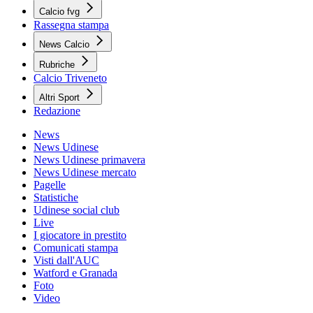
Calcio fvg
Rassegna stampa
News Calcio
Rubriche
Calcio Triveneto
Altri Sport
Redazione
News
News Udinese
News Udinese primavera
News Udinese mercato
Pagelle
Statistiche
Udinese social club
Live
I giocatore in prestito
Comunicati stampa
Visti dall'AUC
Watford e Granada
Foto
Video