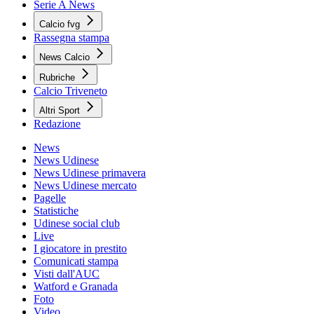
Serie A News
Calcio fvg
Rassegna stampa
News Calcio
Rubriche
Calcio Triveneto
Altri Sport
Redazione
News
News Udinese
News Udinese primavera
News Udinese mercato
Pagelle
Statistiche
Udinese social club
Live
I giocatore in prestito
Comunicati stampa
Visti dall'AUC
Watford e Granada
Foto
Video