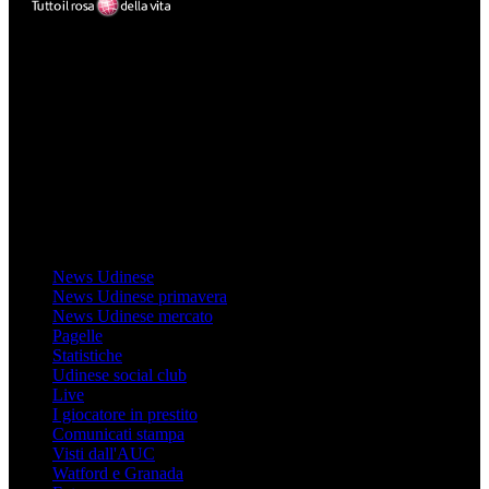
Mondo Udinese
Il sito Mondo Udinese affiliato al network Gazzanet non è gestito
direttamente RCS Mediagroup ed è unico responsabile di tutte le
informazioni (testuali o grafiche), i documenti o i materiali pubblicati
sul sito medesimo.
MondoUdinese testata Giornalistica registrata Tribunale di Udine
(N° 14/2014) Dir Resp Monica Valendino
Udinese
News Udinese
News Udinese primavera
News Udinese mercato
Pagelle
Statistiche
Udinese social club
Live
I giocatore in prestito
Comunicati stampa
Visti dall'AUC
Watford e Granada