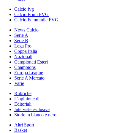
Calcio fvg
Calcio Friuli FVG
Calcio Femminile FVG
News Calcio
Serie A
Serie B
Lega Pro
Coppa Italia
Nazionali
Campionati Esteri
Champions
Europa League
Serie A Mercato
Varie
Rubriche
L’opinione di...
Editoriali
Interviste esclusive
Storie in bianco e nero
Altri Sport
Basket