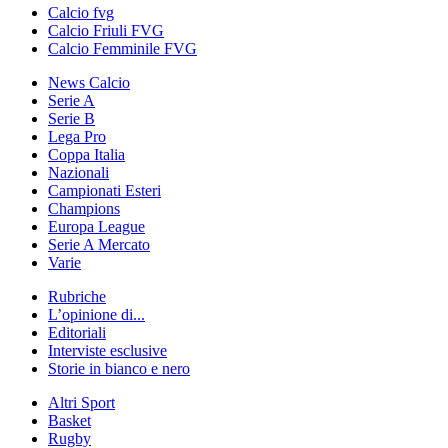
Calcio fvg
Calcio Friuli FVG
Calcio Femminile FVG
News Calcio
Serie A
Serie B
Lega Pro
Coppa Italia
Nazionali
Campionati Esteri
Champions
Europa League
Serie A Mercato
Varie
Rubriche
L’opinione di...
Editoriali
Interviste esclusive
Storie in bianco e nero
Altri Sport
Basket
Rugby