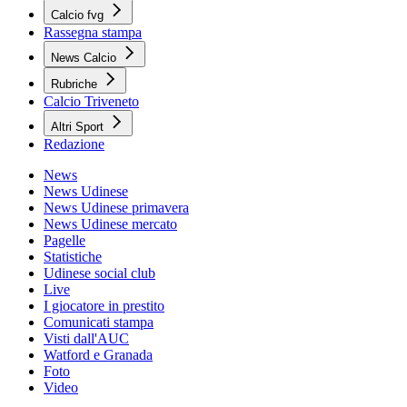
Calcio fvg
Rassegna stampa
News Calcio
Rubriche
Calcio Triveneto
Altri Sport
Redazione
News
News Udinese
News Udinese primavera
News Udinese mercato
Pagelle
Statistiche
Udinese social club
Live
I giocatore in prestito
Comunicati stampa
Visti dall'AUC
Watford e Granada
Foto
Video