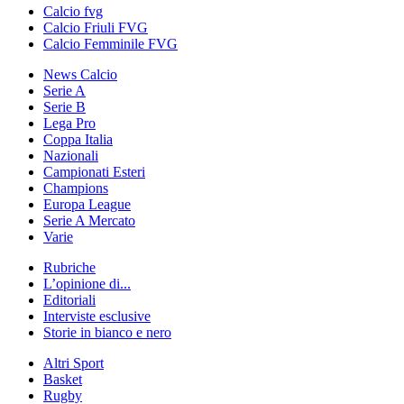
Calcio fvg
Calcio Friuli FVG
Calcio Femminile FVG
News Calcio
Serie A
Serie B
Lega Pro
Coppa Italia
Nazionali
Campionati Esteri
Champions
Europa League
Serie A Mercato
Varie
Rubriche
L’opinione di...
Editoriali
Interviste esclusive
Storie in bianco e nero
Altri Sport
Basket
Rugby