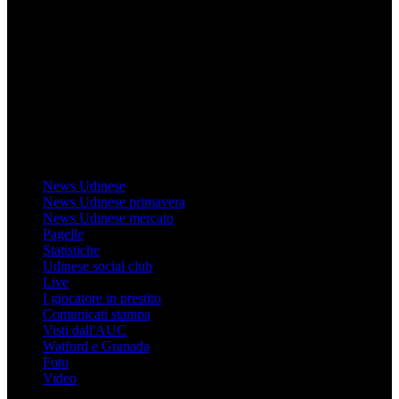
Mondo Udinese
Il sito Mondo Udinese affiliato al network Gazzanet non è gestito
direttamente RCS Mediagroup ed è unico responsabile di tutte le
informazioni (testuali o grafiche), i documenti o i materiali pubblicati
sul sito medesimo.
MondoUdinese testata Giornalistica registrata Tribunale di Udine
(N° 14/2014) Dir Resp Monica Valendino
Udinese
News Udinese
News Udinese primavera
News Udinese mercato
Pagelle
Statistiche
Udinese social club
Live
I giocatore in prestito
Comunicati stampa
Visti dall'AUC
Watford e Granada
Foto
Video