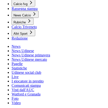
Calcio fvg
Rassegna stampa
News Calcio
Rubriche
Calcio Triveneto
Altri Sport
Redazione
News
News Udinese
News Udinese primavera
News Udinese mercato
Pagelle
Statistiche
Udinese social club
Live
I giocatore in prestito
Comunicati stampa
Visti dall'AUC
Watford e Granada
Foto
Video