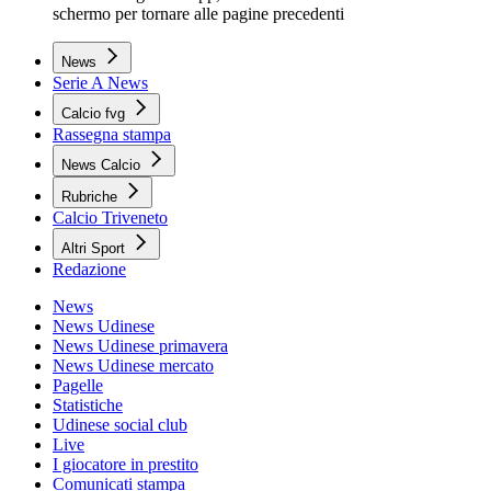
schermo per tornare alle pagine precedenti
News
Serie A News
Calcio fvg
Rassegna stampa
News Calcio
Rubriche
Calcio Triveneto
Altri Sport
Redazione
News
News Udinese
News Udinese primavera
News Udinese mercato
Pagelle
Statistiche
Udinese social club
Live
I giocatore in prestito
Comunicati stampa