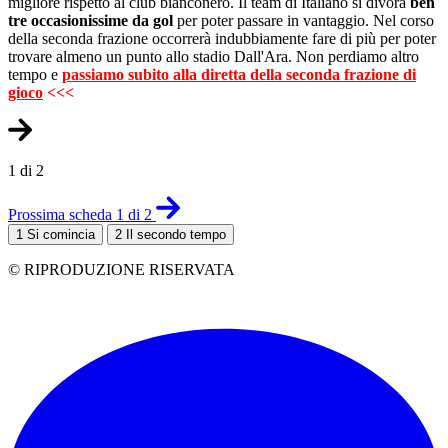
migliore rispetto al club bianconero. Il team di Italiano si divora
ben
tre occasionissime da gol
per poter passare in vantaggio. Nel corso
della seconda frazione occorrerà indubbiamente fare di più per poter
trovare almeno un punto allo stadio Dall'Ara. Non perdiamo altro
tempo e
passiamo subito alla diretta della seconda frazione di
gioco
<<<
1 di 2
Prossima scheda 1 di 2
1
Si comincia
2
Il secondo tempo
© RIPRODUZIONE RISERVATA