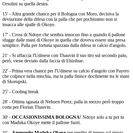
Orsolini su quella destra.
15' - Altra grande chance per il Bologna con Moro, decisiva la
deviazione della difesa con la palla che per pochissimo non si
insacca alle spalle di Okoye.
17' - Cross di Ndoye che sembra innocuo fino a quando il pallone
sfugge dalle mani di Okoye in quella che doveva essere una presa
semplice. Palla per fortuna spazzata dalla difesa in calcio d'angolo.
21' - Si affaccia l'Udinese con Thauvin il suo tiro sul secondo palo,
però, viene deviato dalla faccia di Ehizibue.
22' - Prima vera chance per l'Udinese su calcio d'angolo con Payero
che colpisce nella mischia, ma la palla finisce docilmente tra le mani
di Skorupski.
25' - Cooling break
28' - Ottima sgasata di Nehuen Perez, palla in mezzo però troppo
corta per Florian Thauvin.
30' -
OCCASIONISSIMA BOLOGNA
! Ndoye solo a tu per tu
con Maduka Okoye mette il pallone fuori.
31' -
Ammonito Maduka Okoye
per perdita di tempo sul rinvio.