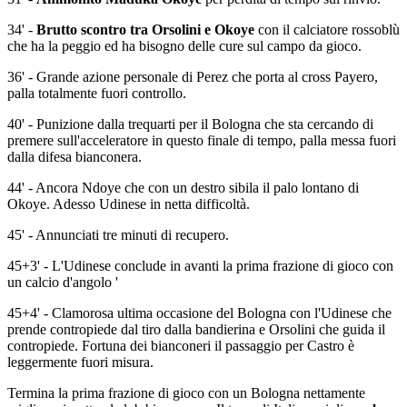
34' -
Brutto scontro tra Orsolini e Okoye
con il calciatore rossoblù
che ha la peggio ed ha bisogno delle cure sul campo da gioco.
36' - Grande azione personale di Perez che porta al cross Payero,
palla totalmente fuori controllo.
40' - Punizione dalla trequarti per il Bologna che sta cercando di
premere sull'acceleratore in questo finale di tempo, palla messa fuori
dalla difesa bianconera.
44' - Ancora Ndoye che con un destro sibila il palo lontano di
Okoye. Adesso Udinese in netta difficoltà.
45' - Annunciati tre minuti di recupero.
45+3' - L'Udinese conclude in avanti la prima frazione di gioco con
un calcio d'angolo '
45+4' - Clamorosa ultima occasione del Bologna con l'Udinese che
prende contropiede dal tiro dalla bandierina e Orsolini che guida il
contropiede. Fortuna dei bianconeri il passaggio per Castro è
leggermente fuori misura.
Termina la prima frazione di gioco con un Bologna nettamente