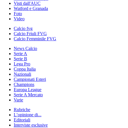
Visti dall'AUC
Watford e Granada
Foto
Video
Calcio fvg
Calcio Friuli FVG
Calcio Femminile FVG
News Calcio
Serie A
Serie B
Lega Pro
Coppa Italia
Nazionali
Campionati Esteri
Champions
Europa League
Serie A Mercato
Varie
Rubriche
L’opinione di...
Editoriali
Interviste esclusive