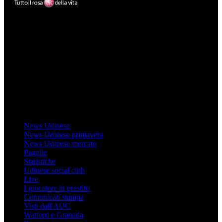
Mondo Udinese
Il sito Mondo Udinese affiliato al network Gazzanet non è gestito
direttamente RCS Mediagroup ed è unico responsabile di tutte le
informazioni (testuali o grafiche), i documenti o i materiali pubblicati
sul sito medesimo.
MondoUdinese testata Giornalistica registrata Tribunale di Udine
(N° 14/2014) Dir Resp Monica Valendino
Udinese
News Udinese
News Udinese primavera
News Udinese mercato
Pagelle
Statistiche
Udinese social club
Live
I giocatore in prestito
Comunicati stampa
Visti dall'AUC
Watford e Granada