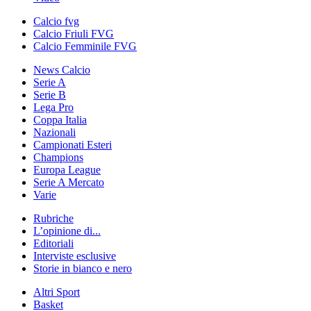
Calcio fvg
Calcio Friuli FVG
Calcio Femminile FVG
News Calcio
Serie A
Serie B
Lega Pro
Coppa Italia
Nazionali
Campionati Esteri
Champions
Europa League
Serie A Mercato
Varie
Rubriche
L’opinione di...
Editoriali
Interviste esclusive
Storie in bianco e nero
Altri Sport
Basket