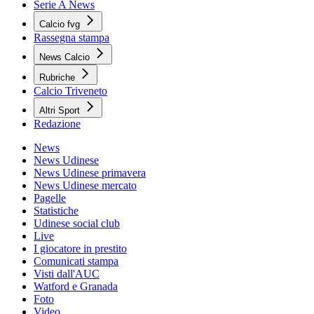
Serie A News
Calcio fvg
Rassegna stampa
News Calcio
Rubriche
Calcio Triveneto
Altri Sport
Redazione
News
News Udinese
News Udinese primavera
News Udinese mercato
Pagelle
Statistiche
Udinese social club
Live
I giocatore in prestito
Comunicati stampa
Visti dall'AUC
Watford e Granada
Foto
Video