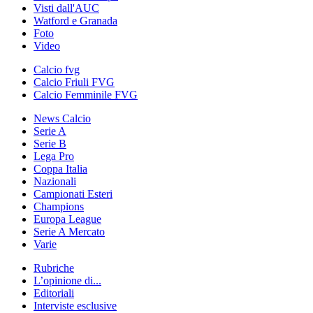
Visti dall'AUC
Watford e Granada
Foto
Video
Calcio fvg
Calcio Friuli FVG
Calcio Femminile FVG
News Calcio
Serie A
Serie B
Lega Pro
Coppa Italia
Nazionali
Campionati Esteri
Champions
Europa League
Serie A Mercato
Varie
Rubriche
L’opinione di...
Editoriali
Interviste esclusive