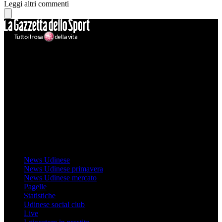
Leggi altri commenti
Mondo Udinese
Il sito Mondo Udinese affiliato al network Gazzanet non è gestito
direttamente RCS Mediagroup ed è unico responsabile di tutte le
informazioni (testuali o grafiche), i documenti o i materiali pubblicati
sul sito medesimo.
MondoUdinese testata Giornalistica registrata Tribunale di Udine
(N° 14/2014) Dir Resp Monica Valendino
Udinese
News Udinese
News Udinese primavera
News Udinese mercato
Pagelle
Statistiche
Udinese social club
Live