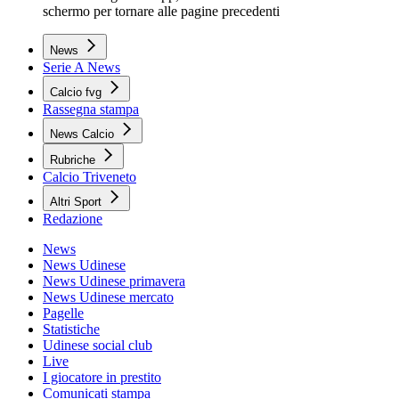
schermo per tornare alle pagine precedenti
News
Serie A News
Calcio fvg
Rassegna stampa
News Calcio
Rubriche
Calcio Triveneto
Altri Sport
Redazione
News
News Udinese
News Udinese primavera
News Udinese mercato
Pagelle
Statistiche
Udinese social club
Live
I giocatore in prestito
Comunicati stampa