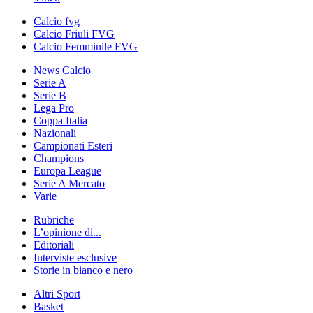
Calcio fvg
Calcio Friuli FVG
Calcio Femminile FVG
News Calcio
Serie A
Serie B
Lega Pro
Coppa Italia
Nazionali
Campionati Esteri
Champions
Europa League
Serie A Mercato
Varie
Rubriche
L’opinione di...
Editoriali
Interviste esclusive
Storie in bianco e nero
Altri Sport
Basket