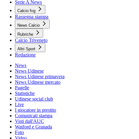
Serie A News
Calcio fvg
Rassegna stampa
News Calcio
Rubriche
Calcio Triveneto
Altri Sport
Redazione
News
News Udinese
News Udinese primavera
News Udinese mercato
Pagelle
Statistiche
Udinese social club
Live
I giocatore in prestito
Comunicati stampa
Visti dall'AUC
Watford e Granada
Foto
Video