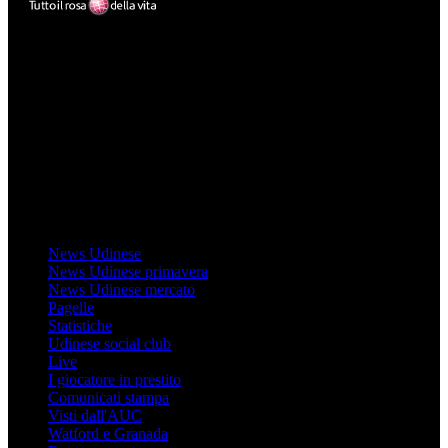
Mondo Udinese
Il sito Mondo Udinese affiliato al network Gazzanet non è gestito
direttamente RCS Mediagroup ed è unico responsabile di tutte le
informazioni (testuali o grafiche), i documenti o i materiali pubblicati
sul sito medesimo.
MondoUdinese testata Giornalistica registrata Tribunale di Udine
(N° 14/2014) Dir Resp Monica Valendino
Udinese
News Udinese
News Udinese primavera
News Udinese mercato
Pagelle
Statistiche
Udinese social club
Live
I giocatore in prestito
Comunicati stampa
Visti dall'AUC
Watford e Granada