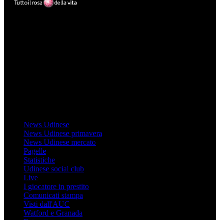
Mondo Udinese
Il sito Mondo Udinese affiliato al network Gazzanet non è gestito
direttamente RCS Mediagroup ed è unico responsabile di tutte le
informazioni (testuali o grafiche), i documenti o i materiali pubblicati
sul sito medesimo.
MondoUdinese testata Giornalistica registrata Tribunale di Udine
(N° 14/2014) Dir Resp Monica Valendino
Udinese
News Udinese
News Udinese primavera
News Udinese mercato
Pagelle
Statistiche
Udinese social club
Live
I giocatore in prestito
Comunicati stampa
Visti dall'AUC
Watford e Granada