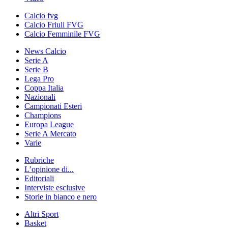
Calcio fvg
Calcio Friuli FVG
Calcio Femminile FVG
News Calcio
Serie A
Serie B
Lega Pro
Coppa Italia
Nazionali
Campionati Esteri
Champions
Europa League
Serie A Mercato
Varie
Rubriche
L’opinione di...
Editoriali
Interviste esclusive
Storie in bianco e nero
Altri Sport
Basket