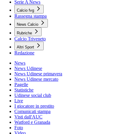
Serie A News
Calcio fvg
Rassegna stampa
News Calcio
Rubriche
Calcio Triveneto
Altri Sport
Redazione
News
News Udinese
News Udinese primavera
News Udinese mercato
Pagelle
Statistiche
Udinese social club
Live
I giocatore in prestito
Comunicati stampa
Visti dall'AUC
Watford e Granada
Foto
Video