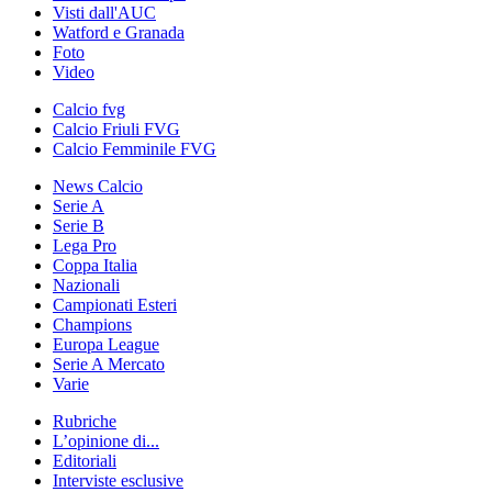
Visti dall'AUC
Watford e Granada
Foto
Video
Calcio fvg
Calcio Friuli FVG
Calcio Femminile FVG
News Calcio
Serie A
Serie B
Lega Pro
Coppa Italia
Nazionali
Campionati Esteri
Champions
Europa League
Serie A Mercato
Varie
Rubriche
L’opinione di...
Editoriali
Interviste esclusive