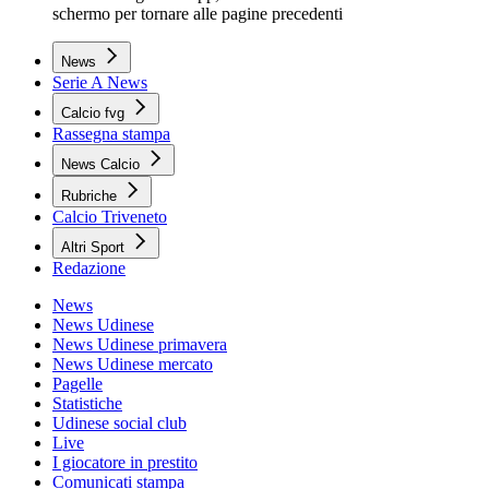
schermo per tornare alle pagine precedenti
News
Serie A News
Calcio fvg
Rassegna stampa
News Calcio
Rubriche
Calcio Triveneto
Altri Sport
Redazione
News
News Udinese
News Udinese primavera
News Udinese mercato
Pagelle
Statistiche
Udinese social club
Live
I giocatore in prestito
Comunicati stampa