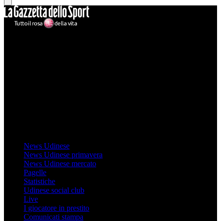
Mondo Udinese
Il sito Mondo Udinese affiliato al network Gazzanet non è gestito
direttamente RCS Mediagroup ed è unico responsabile di tutte le
informazioni (testuali o grafiche), i documenti o i materiali pubblicati
sul sito medesimo.
MondoUdinese testata Giornalistica registrata Tribunale di Udine
(N° 14/2014) Dir Resp Monica Valendino
Udinese
News Udinese
News Udinese primavera
News Udinese mercato
Pagelle
Statistiche
Udinese social club
Live
I giocatore in prestito
Comunicati stampa