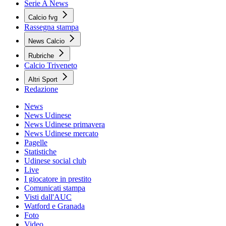
Serie A News
Calcio fvg
Rassegna stampa
News Calcio
Rubriche
Calcio Triveneto
Altri Sport
Redazione
News
News Udinese
News Udinese primavera
News Udinese mercato
Pagelle
Statistiche
Udinese social club
Live
I giocatore in prestito
Comunicati stampa
Visti dall'AUC
Watford e Granada
Foto
Video