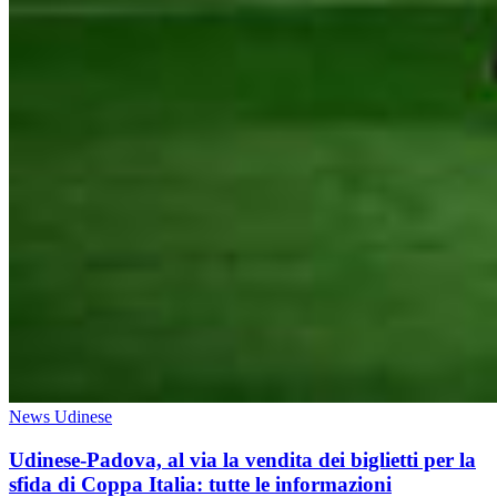
News Udinese
Udinese-Padova, al via la vendita dei biglietti per la
sfida di Coppa Italia: tutte le informazioni