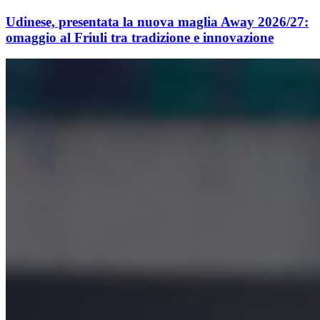
Udinese, presentata la nuova maglia Away 2026/27:
omaggio al Friuli tra tradizione e innovazione