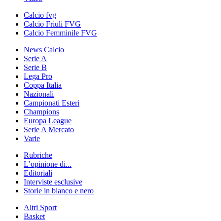
Calcio fvg
Calcio Friuli FVG
Calcio Femminile FVG
News Calcio
Serie A
Serie B
Lega Pro
Coppa Italia
Nazionali
Campionati Esteri
Champions
Europa League
Serie A Mercato
Varie
Rubriche
L’opinione di...
Editoriali
Interviste esclusive
Storie in bianco e nero
Altri Sport
Basket