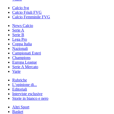
Calcio fvg
Calcio Friuli FVG
Calcio Femminile FVG
News Calcio
Serie A
Serie B
Lega Pro
Coppa Italia
Nazionali
Campionati Esteri
Champions
Europa League
Serie A Mercato
Varie
Rubriche
L’opinione di...
Editoriali
Interviste esclusive
Storie in bianco e nero
Altri Sport
Basket