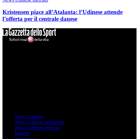
Kristensen piace all’Atalanta: l’Udinese attende
l’offerta per il centrale danese
Mondo Udinese
Il sito Mondo Udinese affiliato al network Gazzanet non è gestito
direttamente RCS Mediagroup ed è unico responsabile di tutte le
informazioni (testuali o grafiche), i documenti o i materiali pubblicati
sul sito medesimo.
MondoUdinese testata Giornalistica registrata Tribunale di Udine
(N° 14/2014) Dir Resp Monica Valendino
Udinese
News Udinese
News Udinese primavera
News Udinese mercato
Pagelle
Statistiche