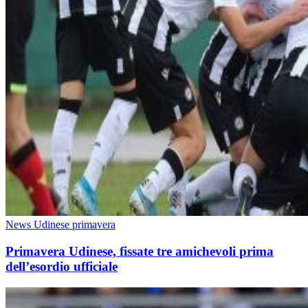
News Udinese primavera
Primavera Udinese, fissate tre amichevoli prima
dell’esordio ufficiale