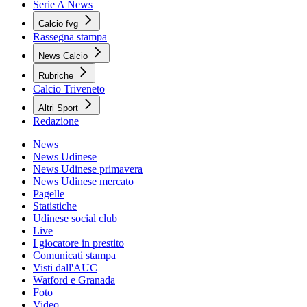
Serie A News
Calcio fvg
Rassegna stampa
News Calcio
Rubriche
Calcio Triveneto
Altri Sport
Redazione
News
News Udinese
News Udinese primavera
News Udinese mercato
Pagelle
Statistiche
Udinese social club
Live
I giocatore in prestito
Comunicati stampa
Visti dall'AUC
Watford e Granada
Foto
Video